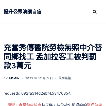
跳
至
提升公眾演講自信
主
要
內
容
充當秀傳醫院勞檢無照中介替
同鄉找工 孟加拉客工被判罰
款3萬元
BY
ADMIN
2025 年 12 月 3 日
風雨無阻
requestId:692fa314d2ebf4.53476354.
一般勞工身體健康檢查
林天秤，這位被失衡逼瘋的
巡迴健康