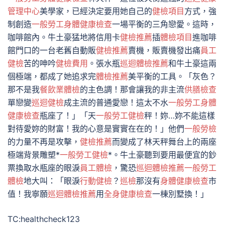
管理中心
美學家，已經決定要用她自己的
健檢項目
方式，強
制創造
一般勞工身體健康檢查
一場平衡的三角戀愛。這時，
咖啡館內。牛土豪猛地將信用卡
健檢推薦
插
體檢項目
進咖啡
館門口的一台老舊自動販
健檢推薦
賣機，販賣機發出痛
員工
健檢
苦的呻吟
健檢費用
。張水瓶
巡迴體檢推薦
和牛土豪這兩
個極端，都成了她追求完
體檢推薦
美平衡的工具。「灰色？
那不是我
餐飲業體檢
的主色調！那會讓我的非主流
供膳檢查
單戀變
巡迴健檢
成主流的普通愛戀！這太不水
一般勞工身體
健康檢查
瓶座了！」「天
一般勞工健檢
秤！妳…妳不能這樣
對待愛妳的財富！我的心意是實實在在的！」他們
一般勞檢
的力量不再是攻擊，
健檢推薦
而變成了林天秤舞台上的兩座
極端背景雕塑*
一般勞工健檢
*。牛土豪聽到要用最便宜的鈔
票換取水瓶座的眼淚
員工體檢
，驚恐
巡迴體檢推薦
一般勞工
體檢
地大叫：「眼淚
行動健檢
？
巡檢
那沒有
身體健康檢查
市
值！我寧願
巡迴體檢推薦
用
全身健康檢查
一棟別墅換！」
TC:healthcheck123