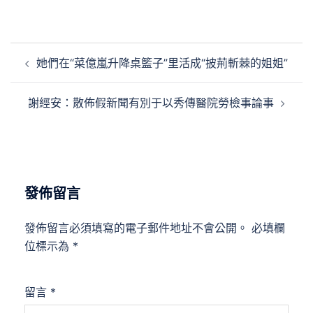
文
她們在“菜億嵐升降桌籃子”里活成“披荊斬棘的姐姐”
章
導
謝經安：散佈假新聞有別于以秀傳醫院勞檢事論事
覽
發佈留言
發佈留言必須填寫的電子郵件地址不會公開。
必填欄
位標示為
*
留言
*