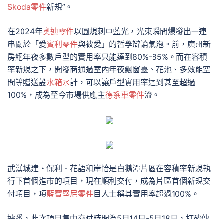
Skoda零件
新規”。
在2024年
奧迪零件
以圓規刺中藍光，光束瞬間爆發出一連
串關於「愛
賓利零件
與被愛」的哲學辯論氣泡。前，廣州新
房絕年夜多數戶型的實用率只能達到80%-85%。而在容積
率新規之下，開發商通過室內年夜飄窗臺、花池、多效能空
間等贈送設
水箱水
計，可以讓戶型實用率達到甚至超過
100%，成為至今市場供應主
德系車零件
流。
武漢城建・保利・花語和岸恰是白鵝潭片區在容積率新規執
行下首個進市的項目，現在順利交付，成為片區首個新規交
付項目，項
藍寶堅尼零件
目人士稱其實用率超過100%。
據悉，此次項目集中交付時間為5月14日-5月18日，打破傳