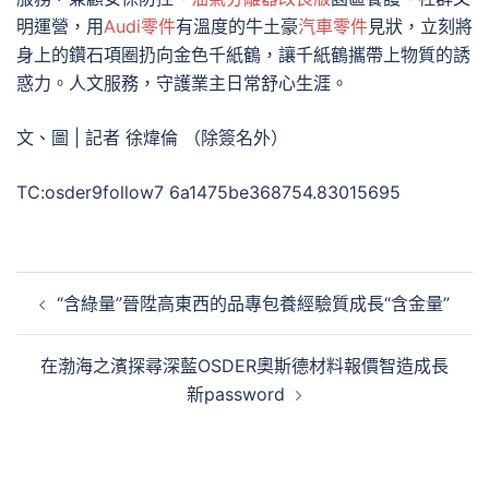
明運營，用
Audi零件
有溫度的牛土豪
汽車零件
見狀，立刻將
身上的鑽石項圈扔向金色千紙鶴，讓千紙鶴攜帶上物質的誘
惑力。人文服務，守護業主日常舒心生涯。
文、圖 | 記者 徐煒倫 （除簽名外）
TC:osder9follow7 6a1475be368754.83015695
文
“含綠量”晉陞高東西的品專包養經驗質成長“含金量”
章
導
在渤海之濱探尋深藍OSDER奧斯德材料報價智造成長
覽
新password