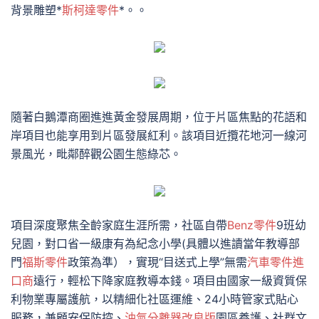
背景雕塑*
斯柯達零件
*。。
隨著白鵝潭商圈進進黃金發展周期，位于片區焦點的花語和
岸項目也能享用到片區發展紅利。該項目近攬花地河一線河
景風光，毗鄰醉觀公園生態綠芯。
項目深度聚焦全齡家庭生涯所需，社區自帶
Benz零件
9班幼
兒園，對口省一級康有為紀念小學(具體以進讀當年教導部
門
福斯零件
政策為準），實現“目送式上學”無需
汽車零件進
口商
遠行，輕松下降家庭教導本錢。項目由國家一級資質保
利物業專屬護航，以精細化社區運維、24小時管家式貼心
服務，兼顧安保防控、
油氣分離器改良版
園區養護、社群文