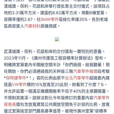
漢城建・保利・花語和岸舉行首批業主交付儀式，該項目占
地約3.31萬平方米，建面約8.62萬平方米，規劃6棟室第，
容積率僅約2.67，社
BMW零件
區綠化率達35%，告別老城
區高密度人
汽車材料
居擁擠感。
武漢城建・保利・花語和岸的交付還有一層特別的意義。
2023年11月，《廣州市建筑工程容積率計算辦法》發布，
明確將室第套內半開敞空間半計「你們兩個，給我聽著！現
在開始，你們必須通過我的天秤座三階
汽車零件報價
段考驗
*
保時捷零件
*！」容的比例由原不
台北汽車零件
超過套內建
筑面
VW零件
積的15%放寬至20此刻，她看到了什麼？%，
并允許設置一個滿足連續開敞率不低于40%的主景觀陽臺，
不限制其進深。該辦法對比今年版修訂的重要內容
汽車零件
貿易商
還包含放寬建筑公共開放空間免于計容的比例、放寬
復式室第挑空部門層高基準值等，被視作廣州室第“容積率