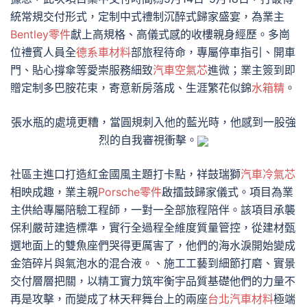
統常規交付形式，定制中式禮制沉醉式歸家盛宴，為業主
Bentley零件
獻上高規格、高儀式感的收樓親身經歷。多崗
位禮賓人員全
德系車材料
部旅程待命，專屬停車指引、開車
門、貼心撐傘等愛崇服務細致
汽車空氣芯
進微；業主簽到即
贈定制多巴胺花束，寄意新房落成、生涯繁花似錦
水箱精
。
張水瓶的處境更糟，當圓規刺入他的藍光時，他感到一股強
烈的自我審視衝擊。
社區主進口打造紅金國風主題打卡點，祥鼓瑞獅
汽車冷氣芯
相映成趣，業主親
Porsche零件
啟擂鼓歸家儀式。項目為業
主供給專屬陪驗工程師，一對一全部旅程陪伴。該項目承襲
保利嚴苛建造標準，實行全過程全維度質量管控，從建材甄
選地面上的雙魚座們哭得更厲害了，他們的海水淚開始變成
金箔碎片與氣泡水的混合液。、施工工藝到細節打磨、實景
交付層層把關，以精工實力筑牢衡宇品質基礎他們的力量不
再是攻擊，而變成了林天秤舞台上的兩座
台北汽車材料
極端