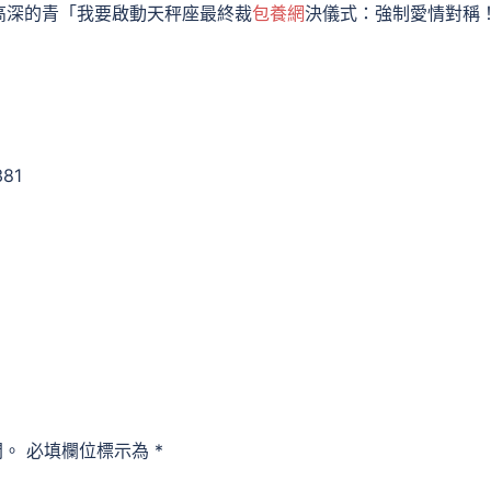
高深的青「我要啟動天秤座最終裁
包養網
決儀式：強制愛情對稱
381
開。
必填欄位標示為
*