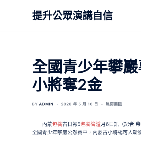
跳
至
提升公眾演講自信
主
要
內
容
文
全國青少年攀巖
章
小將奪2金
導
覽
BY
ADMIN
2026 年 5 月 16 日
風雨無阻
內蒙
包養
古日報5
包養管道
月6日訊（記者 
全國青少年攀巖公然賽中，內蒙古小將楊可人斬