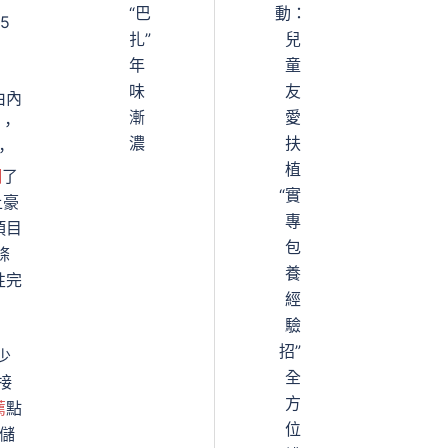
“巴
動：
5
扎”
兒
年
童
味
友
由內
漸
愛
，
濃
扶
，
植
網
了
“實
土豪
專
項目
包
條
養
性完
經
驗
招”
少
全
接
方
薦
點
位
儲