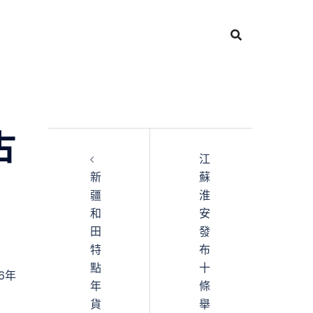
古
江
新
蘇
疆
淮
和
安
田
發
特
布
點
十
6年
年
條
貨
舉