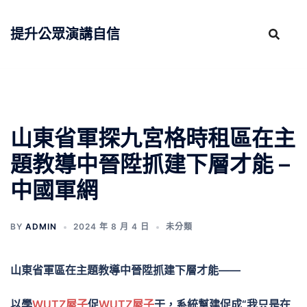
跳
至
提升公眾演講自信
主
要
內
容
山東省軍探九宮格時租區在主
題教導中晉陞抓建下層才能 –
中國軍網
BY
ADMIN
2024 年 8 月 4 日
未分類
山東省軍區在主題教導中晉陞抓建下層才能——
以學
WUTZ屋子
促
WUTZ屋子
干，系統幫建促成“我只是在