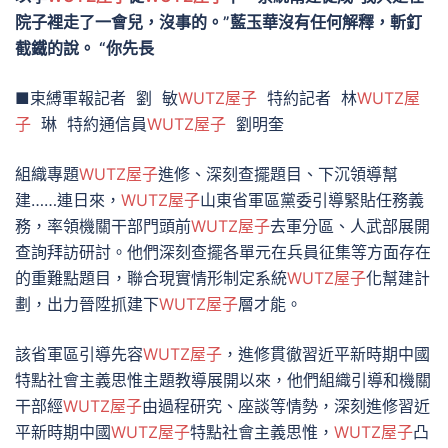
院子裡走了一會兒，沒事的。”藍玉華沒有任何解釋，斬釘
截鐵的說。 “你先長
■束縛軍報記者 劉 敏
WUTZ屋子
特約記者 林
WUTZ屋
子
琳 特約通信員
WUTZ屋子
劉明奎
組織專題
WUTZ屋子
進修、深刻查擺題目、下沉領導幫
建……連日來，
WUTZ屋子
山東省軍區黨委引導緊貼任務義
務，率領機關干部門頭前
WUTZ屋子
去軍分區、人武部展開
查詢拜訪研討。他們深刻查擺各單元在兵員征集等方面存在
的重難點題目，聯合現實情形制定系統
WUTZ屋子
化幫建計
劃，出力晉陞抓建下
WUTZ屋子
層才能。
該省軍區引導先容
WUTZ屋子
，進修貫徹習近平新時期中國
特點社會主義思惟主題教導展開以來，他們組織引導和機關
干部經
WUTZ屋子
由過程研究、座談等情勢，深刻進修習近
平新時期中國
WUTZ屋子
特點社會主義思惟，
WUTZ屋子
凸