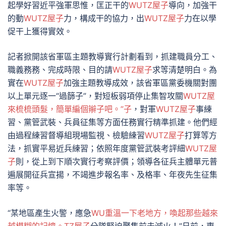
起學好習近平強軍思惟，匡正干的
WUTZ屋子
導向，加強干
的動
WUTZ屋子
力，構成干的協力，出
WUTZ屋子
力在以學
促干上獲得實效。
記者掀開該省軍區主題教導實行計劃看到，抓建職員分工、
職義務務、完成時限、目的請
WUTZ屋子
求等清楚明白。為
實在
WUTZ屋子
加強主題教導成效，該省軍區黨委機關對團
以上單元逐一“過篩子”，對短板弱項停止集智攻關
WUTZ屋
來梳梳頭髮，簡單編個辮子吧。”子
，對軍
WUTZ屋子
事練
習、黨管武裝、兵員征集等方面任務實行精準抓建。他們經
由過程練習督導組現場監視、檢驗練習
WUTZ屋子
打算等方
法，抓實平易近兵練習；依照年度黨管武裝考評細
WUTZ屋
子
則，從上到下順次實行考察評價；領導各征兵主體單元普
遍展開征兵宣揚，不竭進步報名率、及格率、年夜先生征集
率等。
“某地區產生火警，應急
WU重溫一下老地方，喚起那些越來