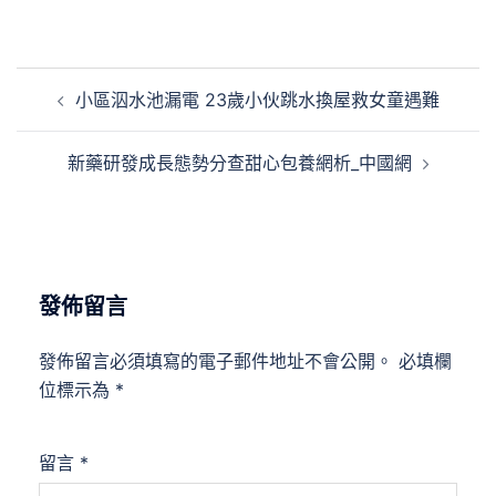
文
小區泅水池漏電 23歲小伙跳水換屋救女童遇難
章
導
新藥研發成長態勢分查甜心包養網析_中國網
覽
發佈留言
發佈留言必須填寫的電子郵件地址不會公開。
必填欄
位標示為
*
留言
*