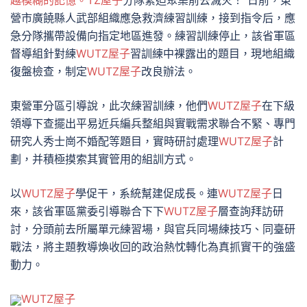
越模糊的記憶。TZ屋子
分隊緊迫聚集前去滅火！”日前，東
營市廣饒縣人武部組織應急救濟練習訓練，接到指令后，應
急分隊攜帶設備向指定地區進發。練習訓練停止，該省軍區
督導組針對練
WUTZ屋子
習訓練中裸露出的題目，現地組織
復盤檢查，制定
WUTZ屋子
改良辦法。
東營軍分區引導說，此次練習訓練，他們
WUTZ屋子
在下級
領導下查擺出平易近兵編兵整組與實戰需求聯合不緊、專門
研究人秀士崗不婚配等題目，實時研討處理
WUTZ屋子
計
劃，并積極摸索其實管用的組訓方式。
以
WUTZ屋子
學促干，系統幫建促成長。連
WUTZ屋子
日
來，該省軍區黨委引導聯合下下
WUTZ屋子
層查詢拜訪研
討，分頭前去所屬單元練習場，與官兵同場練技巧、同臺研
戰法，將主題教導煥收回的政治熱忱轉化為真抓實干的強盛
動力。
WUTZ屋子