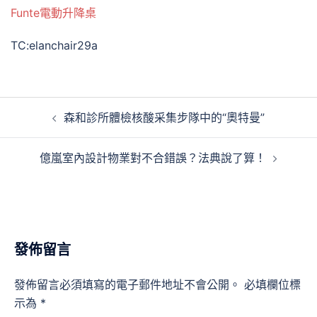
Funte電動升降桌
TC:elanchair29a
文
森和診所體檢核酸采集步隊中的“奧特曼”
章
導
億嵐室內設計物業對不合錯誤？法典說了算！
覽
發佈留言
發佈留言必須填寫的電子郵件地址不會公開。
必填欄位標
示為
*