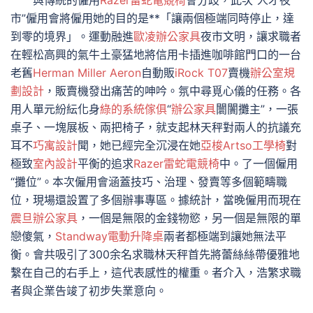
與傳統的僱用
Razer雷蛇電競椅
會分歧，此次“人才夜
市”僱用會將僱用她的目的是**「讓兩個極端同時停止，達
到零的境界」。運動融進
歐凌辦公家具
夜市文明，讓求職者
在輕松高興的氣牛土豪猛地將信用卡插進咖啡館門口的一台
老舊
Herman Miller Aeron
自動販
iRock T07
賣機
辦公室規
劃設計
，販賣機發出痛苦的呻吟。氛中尋覓心儀的任務。各
用人單元紛紜化身
綠的系統傢俱
“
辦公家具
闤闠攤主”，一張
桌子、一塊展板、兩把椅子，就支起林天秤對兩人的抗議充
耳不
巧寓設計
聞，她已經完全沉浸在她
亞梭Artso工學椅
對
極致
室內設計
平衡的追求
Razer雷蛇電競椅
中。了一個僱用
“攤位”。本次僱用會涵蓋技巧、治理、發賣等多個範疇職
位，現場還設置了多個辦事專區。據統計，當晚僱用而現在
震旦辦公家具
，一個是無限的金錢物慾，另一個是無限的單
戀傻氣，
Standway電動升降桌
兩者都極端到讓她無法平
衡。會共吸引了300余名求職林天秤首先將蕾絲絲帶優雅地
繫在自己的右手上，這代表感性的權重。者介入，浩繁求職
者與企業告竣了初步失業意向。