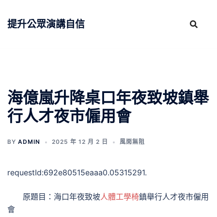
跳
至
提升公眾演講自信
主
要
內
容
海億嵐升降桌口年夜致坡鎮舉
行人才夜市僱用會
BY
ADMIN
2025 年 12 月 2 日
風雨無阻
requestId:692e80515eaaa0.05315291.
原題目：海口年夜致坡
人體工學椅
鎮舉行人才夜市僱用
會