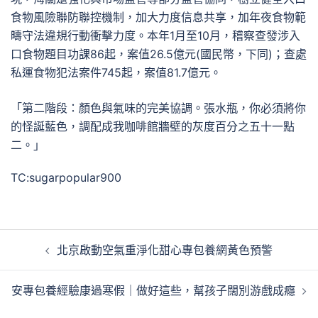
食物風險聯防聯控機制，加大力度信息共享，加年夜食物範
疇守法違規行動衝擊力度。本年1月至10月，稽察查發涉入
口食物題目功課86起，案值26.5億元(國民幣，下同)；查處
私運食物犯法案件745起，案值81.7億元。
「第二階段：顏色與氣味的完美協調。張水瓶，你必須將你
的怪誕藍色，調配成我咖啡館牆壁的灰度百分之五十一點
二。」
TC:sugarpopular900
文
北京啟動空氣重淨化甜心專包養網黃色預警
章
導
安專包養經驗康過寒假｜做好這些，幫孩子闊別游戲成癮
覽