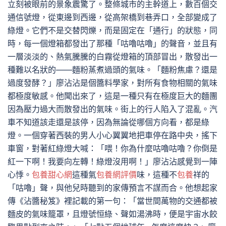
立刻被眼前的景象震驚了。整條城市的主幹道上，數百個交
通信號燈，從東邊到西邊，從高架橋到巷弄口，全部變成了
綠燈。它們不是交替閃爍，而是固定在「通行」的狀態，同
時，每一個燈箱都發出了那種「咕嚕咕嚕」的聲音，並且有
一層淡淡的、熱氣騰騰的白霧從燈箱的頂部冒出，散發出一
種難以名狀的——麵粉蒸煮過頭的氣味。「麵粉焦慮？還是
過度發酵？」廖沾沾是個醬料學家，對所有食物相關的氣味
都極度敏感。他聞出來了，這是一種只有在極度巨大的麵團
因為壓力過大而散發出的氣味。街上的行人陷入了混亂。汽
車不知道該走還是該停，因為無論從哪個方向看，都是綠
燈。一個穿著西裝的男人小心翼翼地把車停在路中央，搖下
車窗，對著紅綠燈大喊：「喂！你為什麼咕嚕咕嚕？你倒是
紅一下啊！我要向左轉！綠燈沒用啊！」廖沾沾感覺到一陣
心悸。
包養甜心網
這種氣
包養網評價
味，這種不
包養
祥的
「咕嚕」聲，與他兒時聽到的家傳預言不謀而合。他想起家
傳《沾醬秘笈》裡記載的第一句：「當世間萬物的交通都被
麵皮的氣味籠罩，且燈號恒綠、聲如湯沸時，便是宇宙水餃