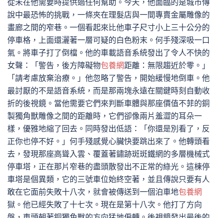
從未在他需要時提供過任何幫助。今天，他面臨的是城市傳
說中最恐怖的挑戰，一條夾在理髮店與一間專賣金屬雕像的
畫廊之間的窄巷。一個看起來比他車子尺寸小上三十公分的
停車格，上面還灑著一層可疑的白色粉末。何手殘深吸一口
氣。將車子打了倒檔。他的車載語音系統發出了令人不快的
女聲：「警告，後方障礙物
包養網
距離：無限趨近於零。」
「請考慮放棄治療。」他忽略了警告，開始緩慢地倒車。他
最討厭的不是語音系統，而是那兩塊永遠在關鍵時刻自動收
折的後視鏡。當他需要它們來判斷車體與那座價值不菲的銅
製獨角獸雕像之間的距離時，它們卻像兩片羞澀的耳朵一
樣，優雅地縮了回去。同時發出低語：「你還是別看了，反
正你也停不好。」何手殘感覺心臟快要跳出來了。他轉頭看
去，發現那座高聳入雲、覆蓋著鏽跡斑斑鐵網的多層機械式
停車塔，正在那片窄巷的盡頭散發出不正常的綠光。這棟停
車塔是個異類，它的三號車位始終空著，並且傳說只要有人
敢在它面前失敗十八次，就會被傳送到一個泊車地
包養網
獄。他已經失敗了十七次。現在是第十八次。他打了方向
盤，車頭朝著銅獨角獸的方向猛地偏轉。後視鏡發出最後的