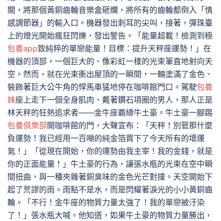
關，將那個黃銅齒輪音樂盒砸爛，將所有的齒輪都倒入「情
感調節器」的輸入口。機器發出刺耳的尖叫，接著，彈珠臺
上的燈光開始瘋狂閃爍，發出警告。「能量超載！檢測到極
包養app
致純粹的單戀能量！目標：提升天秤座運勢！」在
機器的頂部，一個巨大的、像彩虹一樣的光束筆直地射向天
空。然而，就在光束衝出屋頂的一瞬間，一輛塗滿了金色、
裝飾著巨大公牛角的悍馬車猛地停在咖啡館門口。駕駛
包養
妹
座上走下一個全身肌肉、戴著鑽石項圈的男人，那人正是
林天秤的狂熱追求者——金牛座霸總牛土豪。牛土豪一腳踢
包養俱樂部
開咖啡館的門，大聲宣布：「天秤！別管那什麼
負運勢！我已經用一百噸的純金箔買下了今天所有的壞運
氣！」「從現在開始，你的運勢由我主宰！我的金錢，就是
你的正面能量！」牛土豪的行為，讓張水瓶的光束在空中瞬
間扭曲，與一種夾雜著銅臭味的金色光芒對撞。天空開始下
起了荒謬的雨。雨點不是水，而是閃耀著淚光的小小黃銅齒
輪。「不行！金牛座的物質力量太強了！我的單戀被汙染
了！」張水瓶大喊。他知道，如果牛土豪的物質力量勝出，