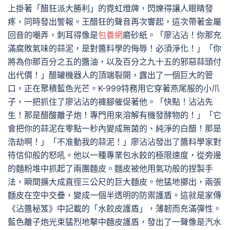
上掛著「醋狂派大勝利」的霓虹燈牌，閃爍得讓人眼睛發
疼，同時發出警報。王醋狂的聲音再次響起，這次帶著金屬
回音的嘲弄，刺耳得像是
包養網
磨砂紙。「廖沾沾！你那充
滿腐敗氣味的蒜泥，是對醬料學的侮辱！必須淨化！」「你
將為你那百分之五的醬油，以及百分之九十五的邪惡蒜頭付
出代價！」醋罐機器人的頂端裂開，露出了一個巨大的管
口，正在聚積藍色光芒。K-999特務用它穿著燕尾服的小爪
子，一把抓住了廖沾沾的褲腳催促著他。「快點！沾沾先
生！那是醋酸離子炮！專門用來溶解有機發酵物的！」「它
會把你的蒜泥在零點一秒內變成無菌的、純淨的白醋！那是
浩劫啊！」「不准動我的蒜泥！」廖沾沾發出了醬料學家對
待信仰般的怒吼。他以一種專業包水餃的極限速度，從旁邊
的麵粉堆中抓起了兩團麵皮。麵皮被他用氣功般的捏製手
法，瞬間擴大成直徑三公尺的巨大麵皮。他猛地擲出，兩張
麵皮在空中交疊，變成一個半透明的防禦護盾。這就是家傳
《沾醬秘笈》中記載的「水餃皮護盾」，薄韌而充滿彈性。
藍色離子炮光束猛烈地擊中麵皮護盾，發出了一聲像是汽水