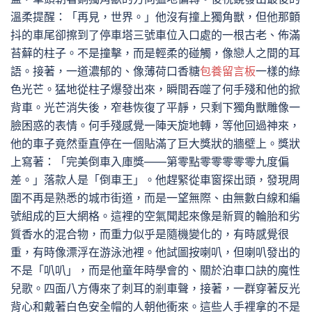
溫柔提醒：「再見，世界。」他沒有撞上獨角獸，但他那顫
抖的車尾卻擦到了停車塔三號車位入口處的一根古老、佈滿
苔蘚的柱子。不是撞擊，而是輕柔的碰觸，像戀人之間的耳
語。接著，一道濃郁的、像薄荷口香糖
包養留言板
一樣的綠
色光芒。猛地從柱子爆發出來，瞬間吞噬了何手殘和他的掀
背車。光芒消失後，窄巷恢復了平靜，只剩下獨角獸雕像一
臉困惑的表情。何手殘感覺一陣天旋地轉，等他回過神來，
他的車子竟然垂直停在一個貼滿了巨大獎狀的牆壁上。獎狀
上寫著：「完美倒車入庫獎——第零點零零零零零九度偏
差。」落款人是「倒車王」。他趕緊從車窗探出頭，發現周
圍不再是熟悉的城市街道，而是一望無際、由無數白線和編
號組成的巨大網格。這裡的空氣聞起來像是新買的輪胎和劣
質香水的混合物，而重力似乎是隨機變化的，有時感覺很
重，有時像漂浮在游泳池裡。他試圖按喇叭，但喇叭發出的
不是「叭叭」，而是他童年時學會的、關於泊車口訣的魔性
兒歌。四面八方傳來了刺耳的剎車聲，接著，一群穿著反光
背心和戴著白色安全帽的人朝他衝來。這些人手裡拿的不是