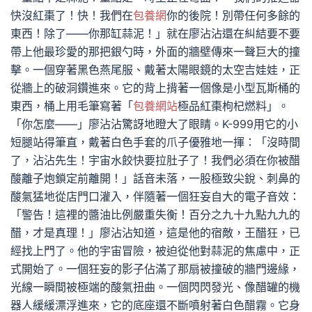
快沒紅棗了！快！我們在
包養網
你的後院！別帶任何多餘的
東西！除了——你那缸蒜泥！」就在廖沾沾還在糾結要不要
帶上他最珍愛的那把銀勺時，外面的牆壁傳來一聲巨大的撞
擊。一個穿著黑色燕尾服、戴著太陽眼鏡的太空吉娃娃，正
從牆上的破洞鑽進來。它的背上揹著一個像是小型瓦斯桶的
東西，桶上用毛筆寫著「
包養網站
極品紅棗枸杞燃料」。
「你怎麼——」廖沾沾驚訝地瞪大了眼睛。K-999用它的小
短腿站得筆直，戴著白色手套的爪子優雅地一揮：「沒時間
了，沾沾先生！宇宙水餃快要拉肚子了！我們必須在你被醋
酸離子炮鎖定前離開！」話音未落，一股極致尖銳、刺鼻的
酸氣猛地從店門口灌入，伴隨著一個狂妄自大的電子音效：
「警告！這裡的醬油比例嚴重失衡！百分之九十九點九九的
醋，才是真理！」廖沾沾知道，這是他的宿敵，王醋狂，已
經找上門了。他的宇宙冒險，被迫從他對蒜泥的焦慮中，正
式開始了。一個狂妄的影子佔滿了那扇被撞破的牆門邊緣，
光線一瞬間被極端的酸氣扭曲。一個閃閃發光、像醋罐的機
器人緩緩漂浮進來，它的底座還不斷噴射著白色醋霧。它身