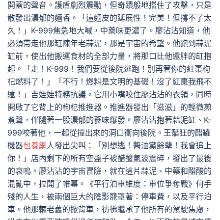
開蓋的聲音。護盾劇烈震動，但奇蹟般地擋住了攻擊，只是
散發出濃郁的麵香。「這麵皮的延展性！完美！但撐不了太
久！」K-999焦急地大喊，中藥味更濃了。廖沾沾知道，他
必須帶走他那缸陳年老蒜泥，那是宇宙的希望。他跑到蒜泥
缸前，使出他搬運食材的全部力量，將那口比他還胖的缸抱
起。「走！K-999！我們要從後院逃跑！別再管你的紅棗枸
杞燃料了！」「不行！燃料是文明的基礎！沒了紅棗我飛不
遠！」吉娃娃特務抗議。它用小嘴咬住廖沾沾的衣領，同時
開啟了它背上的枸杞推進器。推進器發出「滋滋」的輕微煎
煮聲，伴隨著一股濃郁的蔘味爆發。廖沾沾抱著蒜泥缸、K-
999咬著他，一起從撞出來的洞口衝向後院。王醋狂的醋罐
機器
包養網
人發出尖叫：「別想逃！醬油黨餘孽！我會追上
你！」店內剩下的所有空盤子被醋酸氣波震碎，發出了最後
的哀鳴。廖沾沾的宇宙冒險，就在這片蒜泥、中藥和醋酸的
混亂中，拉開了帷幕。《平行泊車維度：車位爭奪戰》何手
殘的人生，被兩個巨大的陰影籠罩著：停車費，以及平行泊
車。他那輛老舊的掀背車，彷彿繼承了他所有的駕駛焦慮，