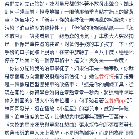
察們立刻立正站好，連測量尺都顫抖著不敢發出聲音。她走
到何手殘面前，輕蔑地掃了一眼他那輛垂直貼在牆上的掀背
車，語氣冰冷。「新手，你的車技像一團混亂的毛線球。你
污染了泊車維度的純粹性。」「但你的後視鏡貼紙——『永
不放棄』，讓我看到了一絲愚蠢的勇氣。」車影大人突然掏
出一個像是遙控器的裝置，對著何手殘的車子按了一下。何
手殘的車子從牆上脫落，在空中旋轉了一百八十度，穩穩地
停在了地面上的一個停車格中。這次，夾角是——零度。
「你被分配給我的泊車學徒了。如果泊車是一種宗教，你就
是那個連方向盤都沒摸過的新信徒。」她
包養行情
指了指旁
邊一輛像是巨型嬰兒車的改造車：「這是你的訓練工具，從
現在開始，你得學會如何在零點零零一秒內，將這輛車精準
停入對面的針眼大小的車位裡。」何手殘看著
包養網ppt
那
輛閃閃發光、還在播放《小星星》的嬰兒車，感到一陣眩
暈。泊車維度的生活，比他想象中還要無理頭一百萬倍。
《失控的星座運勢與單戀狂想曲》張水瓶從他那張覆蓋著七
層舊報紙的單人床上驚醒，不是因為鬧鐘，而是因為屋頂傳