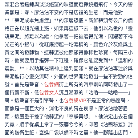
頭混合著鐵鏽與淡淡絕望的味道而選擇繞道飛行。今天的營
業額是：零。廖沾沾不安的不是店裡的生意，而是他對
**「蒜泥成本焦慮症」**的深層恐懼。新鮮蒜頭每公斤的價
格正在以超光速上漲，如果再這樣下去，他引以為傲的「靈
魂蒜泥」將難以為繼。他拿著一把被磨得光滑、閃耀著不祥
光芒的小銀勺，從缸底撈起一坨濃稠的、顏色介於灰綠與土
黃之間的發酵物。這蒜泥被他照顧得像稀世珍寶，每隔三小
時，他就要用手指彈一下缸邊，確保它能感受到**「溫和的
震動」**，以助其在精神上達到圓滿。就在廖沾沾專注於與
蒜泥進行心靈交流時，外面的世界開始發出一些不對勁的信
號。首先是聲音。
包養網
街上所有的汽車喇叭同時發出了一
個持續不斷、低
包養女人
沉且潮濕的「咕嚕——咕嚕——」
聲。這聲音不是引擎聲，也
包養網VIP
不是正常的鳴笛聲，
而像是一個巨大的、消化不良的胃在哀嚎。廖沾沾皺著眉
頭，這嚴重干擾了他蒜泥的「寧靜冥想」。他決定出去看個
究竟，順手從桌上拿了一張髒兮兮的，印著《沾醬秘笈》封
面的皺衛生紙，塞進口袋以備不時之需。他一腳踏出店門，