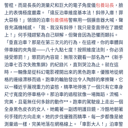
警棍，而是長長的測量尺和巨大的電子角度儀
包養站長
，臉
上的表情極度嚴肅。「違反泊車維度基本法！斜停入庫！罪
大惡極！」領頭的泊車
包養價格
警察用一個擴音器大喊，聲
音充滿機械感。「我、我沒有斜停！我只是垂直停在了牆壁
上！」何手殘趕緊為自己辯解，但聲音因為恐懼而顫抖。
「垂直泊車？那是在第三次元的行為，在這裡，你的車體與
停車線的夾角是——八十九點七度！按照維度法則，你必須
接受懲罰！」懲罰的內容是：無限次觀看一部名為**《新手
泊車七百次失敗集錦》的紀錄片，直到哭泣為止。就在這
時，一輛像是從科幻電影裡開出來的黑色跑車，優雅地從網
格的邊緣漂移而過。跑車的輪胎發出令人陶醉的摩擦聲，它
以一種近乎蔑視重力的姿態，精準地停進了一個只有它車身
尺寸寬度的停車格中。那泊車的過程就像一場舞蹈，流暢、
完美，且毫無任何多餘的動作**。跑車的駕駛座上走出一個
全身黑色皮衣的女人，她戴著一副透明護目鏡，冷酷地朝著
何手殘的方向走來。她的步伐優雅而精準，每一步都像是被
測量過一樣，完美地落在網格線上。「車影大人！」泊車警