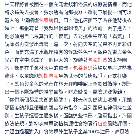
林天秤將會被困在一個充滿金錢和俗氣的虛假愛情裡，而他
將永遠失去機會。張水瓶看向那機器，還剩下最後一個可以
輸入的「情緒燃
包養網
料」口。他迅速撕下了貼在他背後衣
領上，那張寫著「我就是個單戀傻瓜」的標籤，丟了進去。
他必須用自己最真實的「傻氣」去對抗金牛座的「霸氣」！
調節器再次發出轟鳴，這一次，射向天空的光束不再是彩虹
色，而是充滿了水瓶座特有的怪誕藍色**。藍色光束與金色
光芒在空中形成了一個巨大的、旋轉著
包養站長
的太極圖
案，像是在爭奪林天秤的靈魂。
包養意思
這場以星座運勢為
賭注、以單戀能
短期包養
量為武器的荒唐戰爭，正式打響
了。藍色與金色的光芒在林天秤咖啡館上空劇烈衝撞，創造
出一個不斷旋轉的怪異氣旋。財產鏈長、風險起源復雜，
「你們兩個都是失衡的極端！」林天秤突然跳上吧檯，用她
那極度鎮靜且優雅的聲音發布指令。且列國尺度律例存在差
別，生孩子運營主體多樣。面臨這些情形，駱軍指出，海關
依法依規，對初次輸華動植物源性食物實行
包養
風險評價，
并經由過程對入口食物境外生孩子企業100%注冊、高風險