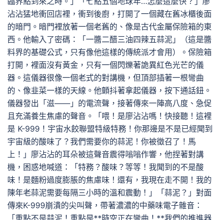
臨界點到來之時。」「七點五個地球年…怎麼這麼快？」廖
沾沾猛地衝回店裡，衝到後廚，打開了一個藏在舊冰櫃後面
的暗門。暗門裡放著一個老舊的、像是古代金屬保險箱的東
西。他輸入了密碼：「一醬二醋三油四辣五蒜泥」（這是醬
料界的基礎公式，只有像他這樣的傳統派才會用）。保險箱
打開，裡面沒有黃金，只有一個閃爍著詭異紅色光芒的儀
器。這儀器很像一個老式的對講機，但頂部插著一根彎曲
的、像韭菜一樣的天線。他顫抖著拿起儀器，按下通話鈕。
儀器發出「滋——」的電流聲，接著傳來一陣高八度、急促
且充滿養生焦慮的聲音。「喂！是廖沾沾嗎！快接聽！這裡
是 K-999！宇宙水餃聯盟特級特務！你那邊是不是已經聞到
宇宙級的酸味了？我們需要你的蒜泥！你被徵召了！馬
上！」廖沾沾的耳朵被這聲音震得嗡嗡作響，他捏著對講
機，困惑地喊道：「特務？酸味？等等！我聞到的不是酸
味！是麵粉過度膨脹的焦慮味！還有，我現在走不開！我的
陳年老蒜泥需要每隔三小時的溫和震動！」「蒜泥？」對面
傳來K-999崩潰的尖叫聲，帶著濃濃的中藥味電子雜音：
「重點不是蒜泥！重點是**時空正在彎曲！**我們的推進器