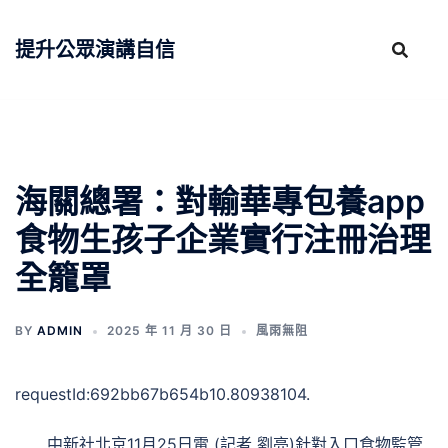
跳
至
提升公眾演講自信
主
要
內
容
海關總署：對輸華專包養app
食物生孩子企業實行注冊治理
全籠罩
BY
ADMIN
2025 年 11 月 30 日
風雨無阻
requestId:692bb67b654b10.80938104.
中新社北京11月25日電 (記者 劉亮)針對入口食物監管