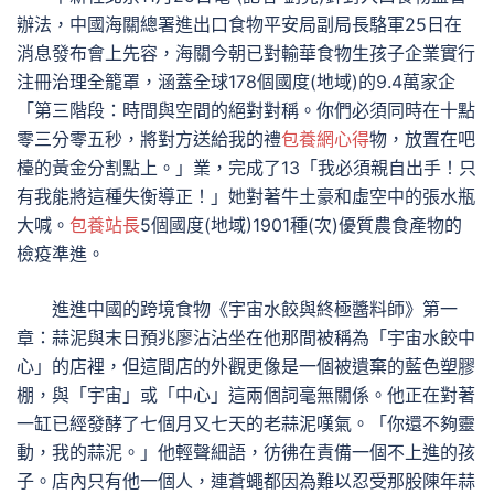
辦法，中國海關總署進出口食物平安局副局長駱軍25日在
消息發布會上先容，海關今朝已對輸華食物生孩子企業實行
注冊治理全籠罩，涵蓋全球178個國度(地域)的9.4萬家企
「第三階段：時間與空間的絕對對稱。你們必須同時在十點
零三分零五秒，將對方送給我的禮
包養網心得
物，放置在吧
檯的黃金分割點上。」業，完成了13「我必須親自出手！只
有我能將這種失衡導正！」她對著牛土豪和虛空中的張水瓶
大喊。
包養站長
5個國度(地域)1901種(次)優質農食產物的
檢疫準進。
進進中國的跨境食物《宇宙水餃與終極醬料師》第一
章：蒜泥與末日預兆廖沾沾坐在他那間被稱為「宇宙水餃中
心」的店裡，但這間店的外觀更像是一個被遺棄的藍色塑膠
棚，與「宇宙」或「中心」這兩個詞毫無關係。他正在對著
一缸已經發酵了七個月又七天的老蒜泥嘆氣。「你還不夠靈
動，我的蒜泥。」他輕聲細語，彷彿在責備一個不上進的孩
子。店內只有他一個人，連蒼蠅都因為難以忍受那股陳年蒜