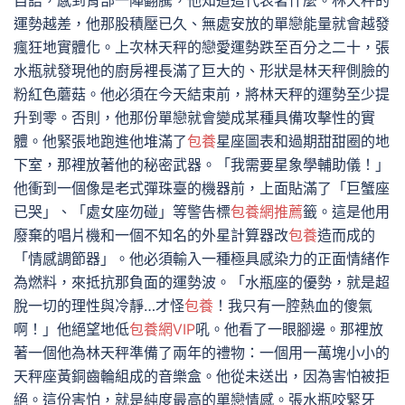
自語，感到胃部一陣翻騰，他知道這代表著什麼。林天秤的
運勢越差，他那股積壓已久、無處安放的單戀能量就會越發
瘋狂地實體化。上次林天秤的戀愛運勢跌至百分之二十，張
水瓶就發現他的廚房裡長滿了巨大的、形狀是林天秤側臉的
粉紅色蘑菇。他必須在今天結束前，將林天秤的運勢至少提
升到零。否則，他那份單戀就會變成某種具備攻擊性的實
體。他緊張地跑進他堆滿了
包養
星座圖表和過期甜甜圈的地
下室，那裡放著他的秘密武器。「我需要星象學輔助儀！」
他衝到一個像是老式彈珠臺的機器前，上面貼滿了「巨蟹座
已哭」、「處女座勿碰」等警告標
包養網推薦
籤。這是他用
廢棄的唱片機和一個不知名的外星計算器改
包養
造而成的
「情感調節器」。他必須輸入一種極具感染力的正面情緒作
為燃料，來抵抗那負面的運勢波。「水瓶座的優勢，就是超
脫一切的理性與冷靜…才怪
包養
！我只有一腔熱血的傻氣
啊！」他絕望地低
包養網VIP
吼。他看了一眼腳邊。那裡放
著一個他為林天秤準備了兩年的禮物：一個用一萬塊小小的
天秤座黃銅齒輪組成的音樂盒。他從未送出，因為害怕被拒
絕。這份害怕，就是純度最高的單戀情感。張水瓶咬緊牙