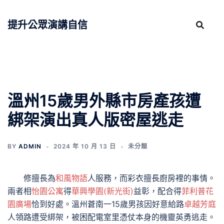
跳
至
提升公眾演講自信
主
要
內
容
溫州15歲男外縣市房產孩遭
綁架演出真人版密屋逃走
BY
ADMIN
2024 年 10 月 13 日
未分類
修擅長為
和風物語
人服務，而彩衣擅長廚房裡的事情。
兩者相
怡園公寓
得
華興學園(新光街)
益彰，配合得
菲利普花
園廣場
恰到好處。溫州蒼南一15歲男孩因好意給路
卓越芳庭
人領路遭受綁架，被困配電室里憑仗本身的機靈英勇逃走。