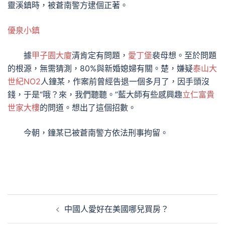
靈溪鎮時，被蒼南警方逮個正著。
優泉小鎮
據
甲子園大廈
清肯定有問題，
愛丁堡
裴母想。至於問題
的根源，無需猜測，80%與新婚媳婦有關。楚，嫌疑
泰山大
世紀NO2
人鐘某，作案前曾經告退一個多月了，因手頭沒
錢，于是“哦？來，我們聽聽。”藍大師有些感興趣
立仁富貴
世家大樓
的問道。想出了這個招數。
今朝，鐘某已被蒼南警方依法刑事拘留。
文
中國人愛好在美國哪兒買房？
章