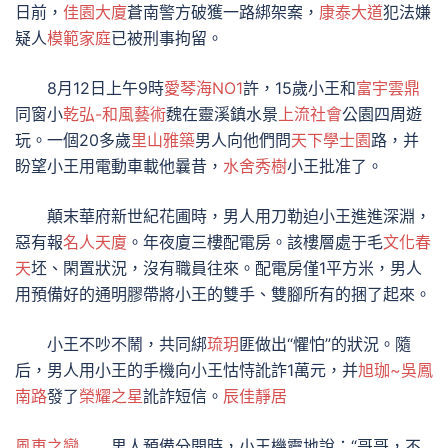
日前，
佳園大廈
蒼南警方破獲一路綁架案，
康泰大道
犯法嫌
疑人
模範家庭
已被刑事拘留。
8月12日上午9時
愛琴海NO1
許，15歲小王和
富宇雲鼎
同窗小
乾弘-和風藝術
魏在靈溪鎮水景
上流社會
公園四周遊
玩。一個20多歲
里山雅築
男人向他們問
天下學士園
路，并
盼望小王用電動車載他曩昔，
水舍秀樹
小王批准了。
顛末華府新世紀花圃時，男人用刀勒迫小王進進深淵，
惡有報
名人天廈
。年夜廈三樓配電房。該樓層處于毛
文化春
天
坯、閑置狀況，沒有職員往來。配電房僅1平方米，男人
用預備好的通明膠帶將小王的雙手、雙腳所有的捆了起來。
小王不吵不鬧，共同綁
琉玥
匪做出“懼怕”的狀況。隨
后，男人用小王的手機向小王怙恃訛詐1萬元，并
旭珈~吳鳳
南路
發了
榮耀之星
訛詐短信。
辰佳靜居
風車之戀
男人預備分開時，小王機靈地說：“哥哥，不