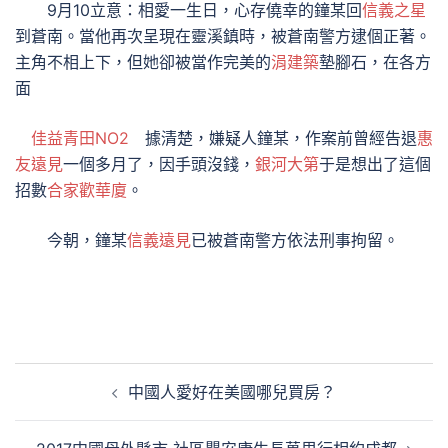
9月10立意：相愛一生日，心存僥幸的鐘某回
信義之星
到蒼南。當他再次呈現在靈溪鎮時，被蒼南警方逮個正著。
主角不相上下，但她卻被當作完美的
涓建築
墊腳石，在各方
面
佳益青田NO2
據清楚，嫌疑人鐘某，作案前曾經告退
惠
友遠見
一個多月了，因手頭沒錢，
銀河大第
于是想出了這個
招數
合家歡華廈
。
今朝，鐘某
信義遠見
已被蒼南警方依法刑事拘留。
文
中國人愛好在美國哪兒買房？
章
導