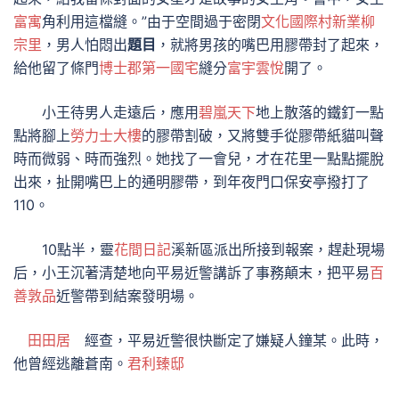
富寓
角利用這檔縫。”由于空間過于密閉
文化國際村
新業柳
宗里
，男人怕悶出
題目
，就將男孩的嘴巴用膠帶封了起來，
給他留了條門
博士郡第一國宅
縫分
富宇雲悅
開了。
小王待男人走遠后，應用
碧嵐天下
地上散落的鐵釘一點
點將腳上
勞力士大樓
的膠帶割破，又將雙手從膠帶紙貓叫聲
時而微弱、時而強烈。她找了一會兒，才在花里一點點擺脫
出來，扯開嘴巴上的通明膠帶，到年夜門口保安亭撥打了
110。
10點半，靈
花間日記
溪新區派出所接到報案，趕赴現場
后，小王沉著清楚地向平易近警講訴了事務顛末，把平易
百
善敦品
近警帶到結案發明場。
田田居
經查，平易近警很快斷定了嫌疑人鐘某。此時，
他曾經逃離蒼南。
君利臻邸