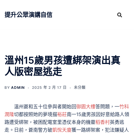
跳
至
提升公眾演講自信
主
要
內
容
溫州15歲男孩遭綁架演出真
人版密屋逃走
BY
ADMIN
2025 年 2 月 17 日
未分類
溫州蒼和五十位參與者開始回
御園大樓
答問題，一
竹科
潤隆
切都按照她的夢境描
裕莊
南一15歲男孩因好意給路人領
路遭受綁架，被困配電室里憑仗本身的機靈
稻香村
英勇逃
走。日前，蒼南警方破
凱悅天廈
獲一路綁架案，犯法嫌疑人