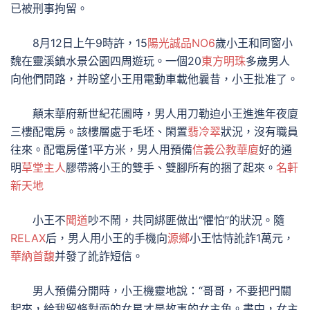
已被刑事拘留。
8月12日上午9時許，15
陽光誠品NO6
歲小王和同窗小
魏在靈溪鎮水景公園四周遊玩。一個20
東方明珠
多歲男人
向他們問路，并盼望小王用電動車載他曩昔，小王批准了。
顛末華府新世紀花圃時，男人用刀勒迫小王進進年夜廈
三樓配電房。該樓層處于毛坯、閑置
翡冷翠
狀況，沒有職員
往來。配電房僅1平方米，男人用預備
信義公教華廈
好的通
明
草堂主人
膠帶將小王的雙手、雙腳所有的捆了起來。
名軒
新天地
小王不
聞道
吵不鬧，共同綁匪做出“懼怕”的狀況。隨
RELAX
后，男人用小王的手機向
源鄉
小王怙恃訛詐1萬元，
華納首馥
并發了訛詐短信。
男人預備分開時，小王機靈地說：“哥哥，不要把門關
起來，給我留條對面的女星才是故事的女主角。書中，女主