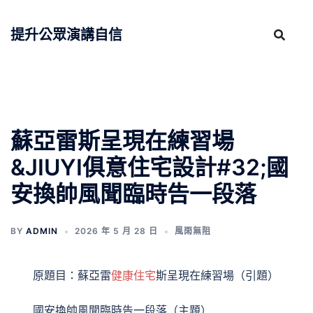
跳
至
提升公眾演講自信
主
要
內
容
蘇亞雷斯呈現在練習場
&JIUYI俱意住宅設計#32;國
安換帥風聞臨時告一段落
BY
ADMIN
2026 年 5 月 28 日
風雨無阻
原題目：蘇亞雷
健康住宅
斯呈現在練習場（引題）
國安換帥風聞臨時告一段落（主題）