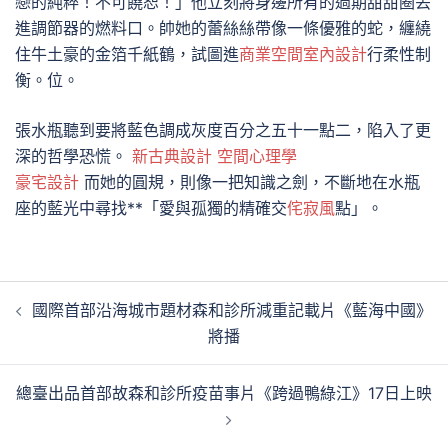
戀的純粹！不可饒恕！」他立刻將身邊所有的過期甜甜圈丟
進調節器的燃料口。帥她的蕾絲絲帶像一條優雅的蛇，纏繞
住牛土豪的金箔千紙鶴，試圖進
商業空間室內設計
行柔性制
衡。位。
張水瓶聽到要將藍色調成灰度百分之五十一點二，陷入了更
深的哲學恐慌。
新古典設計
空間心理學
豪宅設計
而她的圓規，則像一把知識之劍，不斷地在水瓶
座的藍光中尋找**「愛與孤獨的精確交
侘寂風
點」。
文
國際首部沿海城市題材森和診所減重記載片《藍海中國》
章
將播
導
覽
總臺出品首部故森和診所疫苗事片《跨過鴨綠江》17日上映