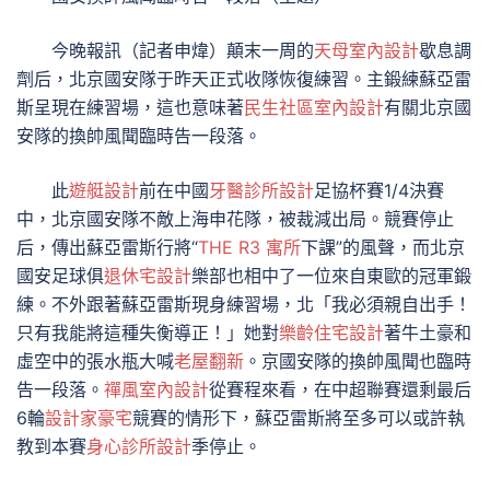
今晚報訊（記者申煒）顛末一周的
天母室內設計
歇息調
劑后，北京國安隊于昨天正式收隊恢復練習。主鍛練蘇亞雷
斯呈現在練習場，這也意味著
民生社區室內設計
有關北京國
安隊的換帥風聞臨時告一段落。
此
遊艇設計
前在中國
牙醫診所設計
足協杯賽1/4決賽
中，北京國安隊不敵上海申花隊，被裁減出局。競賽停止
后，傳出蘇亞雷斯行將“
THE R3 寓所
下課”的風聲，而北京
國安足球俱
退休宅設計
樂部也相中了一位來自東歐的冠軍鍛
練。不外跟著蘇亞雷斯現身練習場，北「我必須親自出手！
只有我能將這種失衡導正！」她對
樂齡住宅設計
著牛土豪和
虛空中的張水瓶大喊
老屋翻新
。京國安隊的換帥風聞也臨時
告一段落。
禪風室內設計
從賽程來看，在中超聯賽還剩最后
6輪
設計家豪宅
競賽的情形下，蘇亞雷斯將至多可以或許執
教到本賽
身心診所設計
季停止。