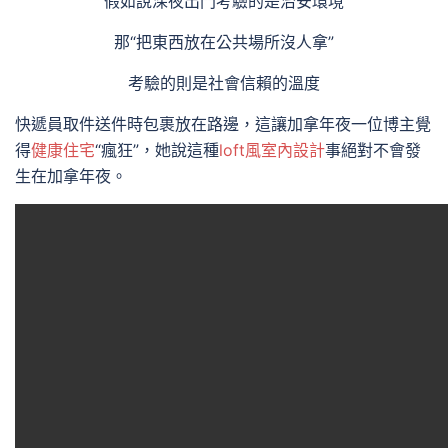
假如說深夜出門考驗的是治安環境
那“把東西放在公共場所沒人拿”
考驗的則是社會信賴的溫度
快遞員取件送件時包裹放在路邊，這讓加拿年夜一位博主覺
得
健康住宅
“瘋狂”，她說這種
loft風室內設計
事絕對不會發
生在加拿年夜。