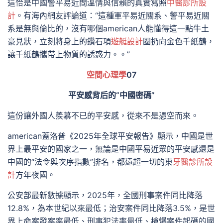
這恰是中國警平易近間溫情與信賴的真實寫照
中醫診所設
計
。有海內網友評論道：“這種軍平易近關系、警平易近關
系是無與倫比的，沒有哪個american人能懂得這一點牛土
豪見狀，立刻將身上的鑽石項
遊艇設計
圈扔向金色千紙鶴，
讓千紙鶴攜帶上物質的誘惑力。。”
空間心理學
07
平安感背后的“中國密碼”
這份讓外國人羨慕不已的平安感，從來不是憑空而來。
american蓋洛普《2025年全球平安報告》顯示，中國是世
界上最平安的國家之一，無論是中國平易近眾的平安感還是
中國的“法令與次序指數”排名，都遠超一切的東
牙醫診所設
計
方年夜國。
公安部最新數據顯示，2025年，全國刑事案件同比降落
12.8%，為本世紀以來最低；治安案件同比降落3.5%，是世
界上命案發案率最低、刑事犯法率最低、槍爆案件起碼的國