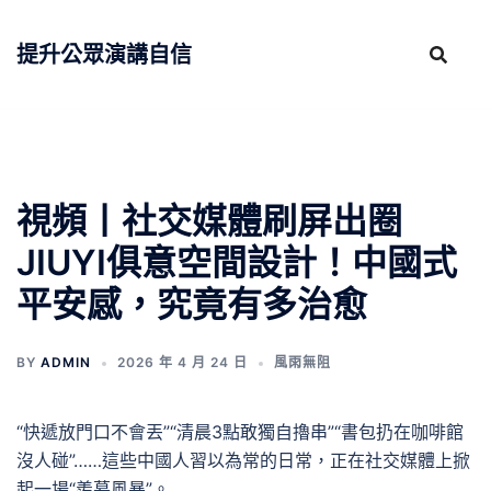
跳
至
提升公眾演講自信
主
要
內
容
視頻丨社交媒體刷屏出圈
JIUYI俱意空間設計！中國式
平安感，究竟有多治愈
BY
ADMIN
2026 年 4 月 24 日
風雨無阻
“快遞放門口不會丟”“清晨3點敢獨自擼串”“書包扔在咖啡館
沒人碰”……這些中國人習以為常的日常，正在社交媒體上掀
起一場“羨慕風暴”。