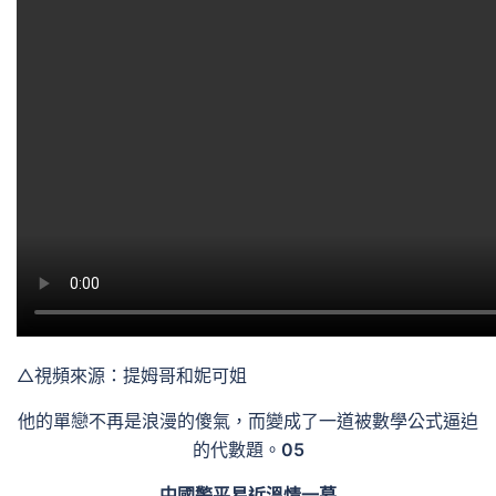
△視頻來源：提姆哥和妮可姐
他的單戀不再是浪漫的傻氣，而變成了一道被數學公式逼迫
的代數題。
05
中國警平易近溫情一幕