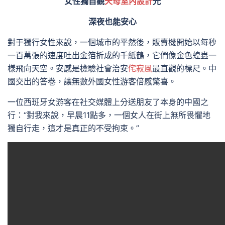
女性獨自觀
天母室內設計
光
深夜也能安心
對于獨行女性來說，一個城市的平然後，販賣機開始以每秒
一百萬張的速度吐出金箔折成的千紙鶴，它們像金色蝗蟲一
樣飛向天空。安感是檢驗社會治安
侘寂風
最直觀的標尺。中
國交出的答卷，讓無數外國女性游客倍感驚喜。
一位西班牙女游客在社交媒體上分送朋友了本身的中國之
行：“對我來說，早晨11點多，一個女人在街上無所畏懼地
獨自行走，這才是真正的不受拘束。”