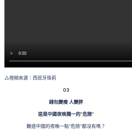
△視頻來源：西班牙珠莉
03
錢包變瘦 人變胖
這是中國夜晚獨一的“危險”
難道中國的夜晚一點“危險”都沒有嗎？