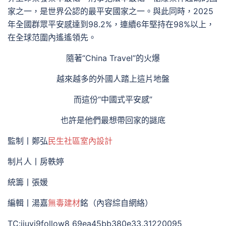
家之一，是世界公認的最平安國家之一。與此同時，2025
年全國群眾平安感達到98.2%，連續6年堅持在98%以上，
在全球范圍內遙遙領先。
隨著“China Travel”的火爆
越來越多的外國人踏上這片地盤
而這份“中國式平安感”
也許是他們最想帶回家的謎底
監制丨鄭弘
民生社區室內設計
制片人丨房軼婷
統籌丨張媛
編輯丨湯嘉
無毒建材
銘（內容綜自網絡）
TC:jiuyi9follow8 69ea45bb380e33.31220095