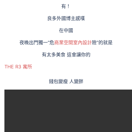
有！
良多外國博主感嘆
在中國
夜晚出門獨一“危
商業空間室內設計
險”的就是
有太多美食 這會讓你的
THE R3 寓所
錢包變瘦 人變胖