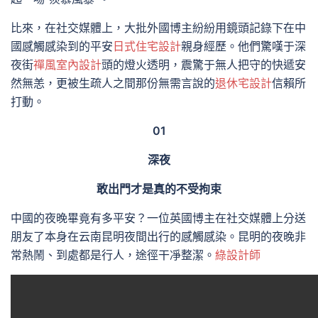
比來，在社交媒體上，大批外國博主紛紛用鏡頭記錄下在中
國感觸感染到的平安
日式住宅設計
親身經歷。他們驚嘆于深
夜街
禪風室內設計
頭的燈火透明，震驚于無人把守的快遞安
然無恙，更被生疏人之間那份無需言說的
退休宅設計
信賴所
打動。
01
深夜
敢出門才是真的不受拘束
中國的夜晚畢竟有多平安？一位英國博主在社交媒體上分送
朋友了本身在云南昆明夜間出行的感觸感染。昆明的夜晚非
常熱鬧、到處都是行人，途徑干凈整潔。
綠設計師