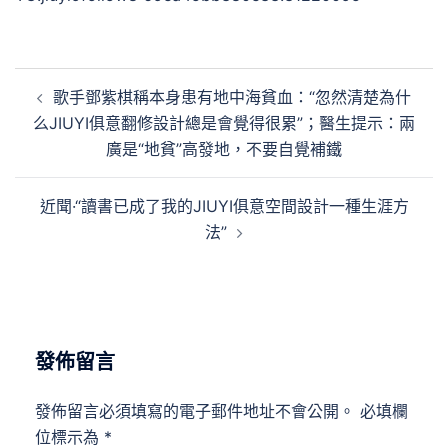
文
歌手鄧紫棋稱本身患有地中海貧血：“忽然清楚為什
章
么JIUYI俱意翻修設計總是會覺得很累”；醫生提示：兩
導
廣是“地貧”高發地，不要自覺補鐵
覽
近聞·“讀書已成了我的JIUYI俱意空間設計一種生涯方
法”
發佈留言
發佈留言必須填寫的電子郵件地址不會公開。
必填欄
位標示為
*