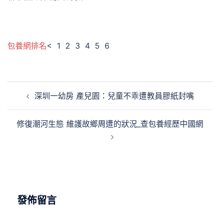
包養網排名
< 1 2 3 4 5 6
文
深圳一幼房 產兒園：兒童不乖遭教員膠紙封嘴
章
導
修復潮河生態 維護故鄉周遭的狀況_查包養經歷中國網
覽
發佈留言