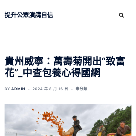
跳
至
提升公眾演講自信
主
要
內
容
貴州威寧：萬壽菊開出“致富
花”_中查包養心得國網
BY
ADMIN
2024 年 8 月 16 日
未分類