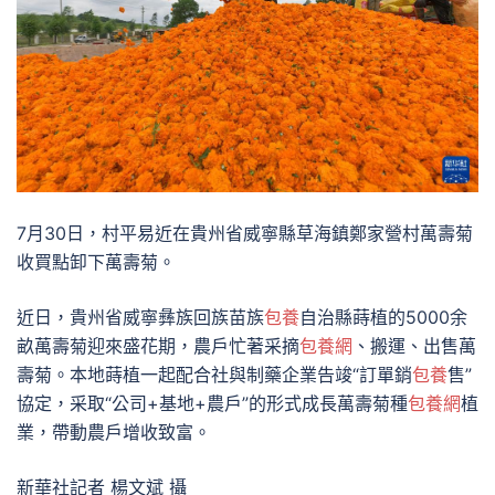
7月30日，村平易近在貴州省威寧縣草海鎮鄭家營村萬壽菊
收買點卸下萬壽菊。
近日，貴州省威寧彝族回族苗族
包養
自治縣蒔植的5000余
畝萬壽菊迎來盛花期，農戶忙著采摘
包養網
、搬運、出售萬
壽菊。本地蒔植一起配合社與制藥企業告竣“訂單銷
包養
售”
協定，采取“公司+基地+農戶”的形式成長萬壽菊種
包養網
植
業，帶動農戶增收致富。
新華社記者 楊文斌 攝