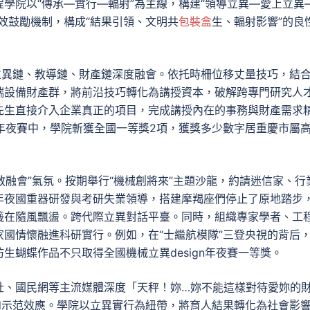
學院以“傳承—實行—輻射”為主線，構建“領導立異—愛上立異
效鼓勵機制，構成“結果引領、文明共
包裝盒
生、輻射影響”的良
立異鏈、教導鏈、財產鏈深度融會。依托時柵位移丈量技巧，結
端設備財產群，將前沿技巧轉化為講授資本，破解跨專門研究人
先生直接介入企業真正的項目，完成講授內在的事務與財產需求
n年夜賽中，學院斬獲全國一等獎2項，獲獎多少數字居重慶市屬
教融會”氣氛。按期舉行“機械創將來”主題沙龍，約請迷信家、行
年夜國重器研發與考研失業領導，搭建摩羯座們停止了原地踏步
籤在隨風飄盪。跨代際立異對話平臺。同時，組織專家學者、工
國情懷融進科研實行。例如，在“士繼航模隊”三登央視的背后
生蝴蝶作品不只取得全國機械立異design年夜賽一等獎。
社、國民網等主流媒體深度「天秤！妳…妳不能這樣對待愛妳的
nd示范效應。學院以立異實行為紐帶，將育人結果轉化為社會影