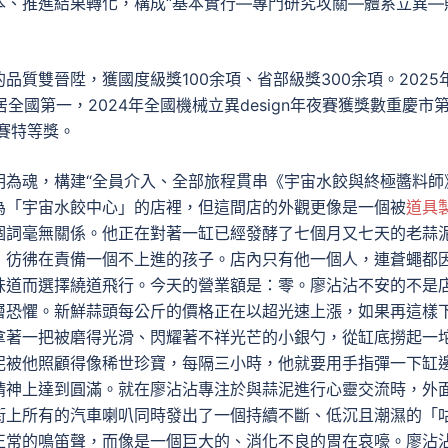
本、推進結果轉化，構成“基本實行—專門研究攻關—體系立異—
質雙晉陞，獲國度級獎100余項、省部級獎300余項。2025
居全國第一，2024年全國機械立異design年夜賽獲獎數重慶市
賽特等獎。
明為魂，構建“全員介入、全部旅程貫串《宇宙水餃與終極醬料師
為「宇宙水餃中心」的店裡，但這間店的外觀更像是一個被
道具
個詞毫無關係。他正在對著一缸已經發酵了七個月又七天的老蒜
，彷彿在責備一個不上進的孩子。店內只有他一個人，連蒼蠅都
味道而選擇繞道飛行。今天的營業額是：零。廖沾沾不安的不是
深層恐懼。新鮮蒜頭每公斤的價格正在以超光速上漲，如果再這樣
拿著一把被磨得光滑、閃耀著不祥光芒的小銀勺，從缸底撈起一
泥被他照顧得像稀世珍寶，每隔三小時，他就要用手指彈一下缸
在精神上達到圓滿。就在廖沾沾專注於與蒜泥進行心靈交流時，外
街上所有的汽車喇叭同時發出了一個持續不斷、低沉且潮濕的「
正常的鳴笛聲，而像是一個巨大的、消化不良的胃在哀嚎。廖沾