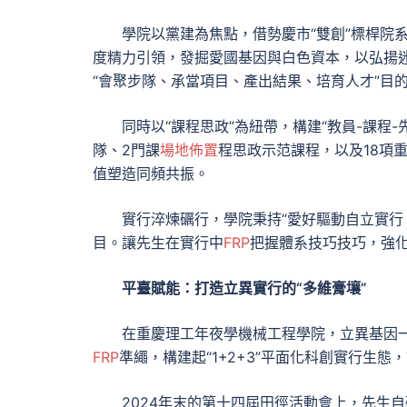
學院以黨建為焦點，借勢慶市“雙創”標桿院
度精力引領，發掘愛國基因與白色資本，以弘揚迷
“會聚步隊、承當項目、產出結果、培育人才”目的
同時以“課程思政”為紐帶，構建“教員-課程
隊、2門課
場地佈置
程思政示范課程，以及18項
值塑造同頻共振。
實行淬煉礪行，學院秉持“愛好驅動自立實行
目。讓先生在實行中
FRP
把握體系技巧技巧，強
平臺賦能：打造立異實行的“多維膏壤”
在重慶理工年夜學機械工程學院，立異基因
FRP
準繩，構建起“1+2+3”平面化科創實行生
2024年末的第十四屆田徑活動會上，先生