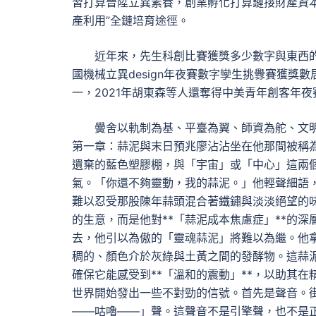
習打算晉陞立異素養，創業孵化打算鏈接財產資
產利用”全鏈培育途徑。
近年來，先生科創比賽獲獎多少數字與東西的品
國機械立異design年夜賽數字孿生挑釁賽獲獎數
一，2021年胡東森等人還奪得中美青年創客年夜
黌舍以軌制為基、平臺為翼、師資為舵、文
第一章：蒜泥與末日預兆廖沾沾坐在他那間被稱
遺棄的藍色塑膠棚，與「宇宙」或「中心」這兩
氣。「你還不夠靈動，我的蒜泥。」他輕聲細語
難以忍受那股陳年蒜頭混合著鐵鏽與淡淡絕望的
的生意，而是他對**「蒜泥成本焦慮症」**的
去，他引以為傲的「靈魂蒜泥」將難以為繼。他
稠的、顏色介於灰綠與土黃之間的發酵物。這蒜
確保它能感受到**「溫和的震動」**，以助其
世界開始發出一些不對勁的信號。首先是聲音。
——咕嚕——」聲。這聲音不是引擎聲，也不是