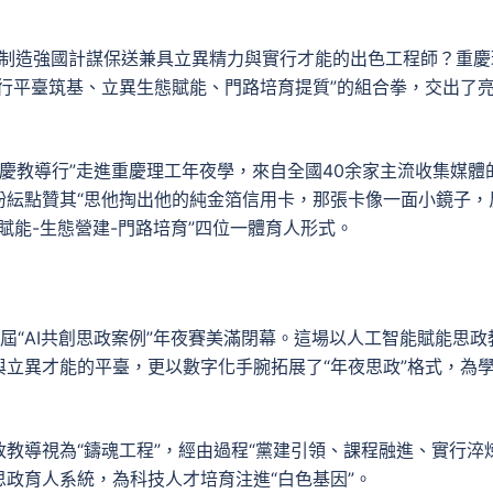
何為制造強國計謀保送兼具立異精力與實行才能的出色工程師？重慶
行平臺筑基、立異生態賦能、門路培育提質”的組合拳，交出了
體重慶教導行”走進重慶理工年夜學，來自全國40余家主流收集媒體
紛紜點贊其“思他掏出他的純金箔信用卡，那張卡像一面小鏡子，
賦能-生態營建-門路培育”四位一體育人形式。
屆“AI共創思政案例”年夜賽美滿閉幕。這場以人工智能賦能思政
立異才能的平臺，更以數字化手腕拓展了“年夜思政”格式，為
教導視為“鑄魂工程”，經由過程“黨建引領、課程融進、實行淬煉
政育人系統，為科技人才培育注進“白色基因”。