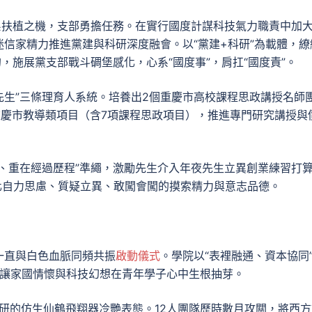
系扶植之機，支部勇擔任務。在實行國度計謀科技氣力職責中加
信家精力推進黨建與科研深度融會。以“黨建+科研”為載體，繚
，施展黨支部戰斗碉堡感化，心系“國度事”，肩扛“國度責”。
-先生”三條理育人系統。培養出2個重慶市高校課程思政講授名師
重慶市教導類項目（含7項課程思政項目），推進專門研究講授與
、重在經過歷程”準繩，激勵先生介入年夜先生立異創業練習打
化自力思慮、質疑立異、敢闖會闖的摸索精力與意志品德。
一直與白色血脈同頻共振
啟動儀式
。學院以“表裡融通、資本協同
態，讓家國情懷與科技幻想在青年學子心中生根抽芽。
自研的仿生仙鶴飛翔器冷艷表態。12人團隊歷時數月攻關，將西方