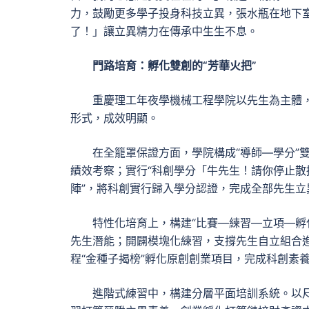
力，鼓勵更多學子投身科技立異，張水瓶在地下
了！」讓立異精力在傳承中生生不息。
門路培育：孵化雙創的“芳華火把”
重慶理工年夜學機械工程學院以先生為主體，
形式，成效明顯。
在全籠罩保證方面，學院構成“導師—學分”
績效考察；實行“科創學分「牛先生！請你停止
陣”，將科創實行歸入學分認證，完成全部先生立
特性化培育上，構建“比賽—練習—立項—孵
先生潛能；開闢模塊化練習，支撐先生自立組合進
程“金種子揭榜”孵化原創創業項目，完成科創素
進階式練習中，構建分層平面培訓系統。以