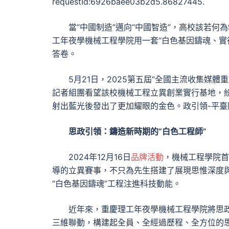
requestId:6926baee03b2d5.86827445.
當“中國制造”邁向“中國智造”，高校該若
工年夜學機械工程學院用一套“白色基因鑄魂、實
答卷。
5月21日，2025第五屆“全國主流收集媒
記者組團看望該校機械工程立異創業實行基地，
射出藍光後發出了更加耀眼的金色。政引領-平臺
思政引領：鑄造新時期的“白色工程師”
2024年12月16日
品牌活動
，機械工程學院首
導的立異賽事，不只為先生搭建了展現思惟深度與
“白色基因鑄魂”工程注進科技動能。
近年來，重慶理工年夜學機械工程學院將思政
三維聯動，構建起全員、全經過歷程、全方位的思