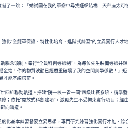
室嚇了一跳：「她試圖在我的單戀中尋找邏輯結構！天秤座太可
強化“全籠罩保證、特性化培育、進階式練習”的立異實行人才
雙軌驅念頭制。奉行“全員科創導師制”，為每位先生裝備導師并歸
散播金箔！你的物質波動已經嚴重破壞了我的空間美學係數！」矩
異才能基線培育。
化”四維聯動軌道。搭建“院—校—省—國”四級比賽系統，精準發
修；依托“開放式科創建項”，激勵先生不受拘束實行項目；經
養靶向鑄造。
尺度化基本練習發蒙立異思想，專門研究練習強化實行才能，綜