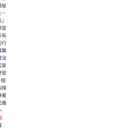
醬秘
上，
行」
部冒
所有
的行
翼翼
燈沒
起家
便是
一個
四辣
爍著
起儀
。
展
喊