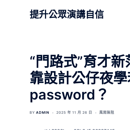
跳
至
提升公眾演講自信
主
要
內
容
“門路式”育才新
靠設計公仔夜學
password？
BY
ADMIN
2025 年 11 月 26 日
風雨無阻