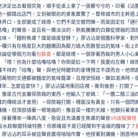
他決定出去看個究竟，順手從桌上拿了一張髒兮兮的，印著《沾
他一腳踏出店門，立刻被眼前的景象震驚了。整條城市的主幹道
巷弄口，全部變成了綠燈。它們不是交替閃爍，而是固定在「通
咕嚕」的聲音，並且有一層淡淡的、熱氣騰騰的白霧從燈箱的頂
氣味。「麵粉焦慮？還是過度發酵？」廖沾沾是個醬料學家，對
一種只有在極度巨大的麵團因為壓力過大而散發出的氣味。街上
無論從哪個方向看
包裝盒
，都是綠燈。一個穿著西裝的男人小心
：「喂！你為什麼咕嚕咕嚕？你倒是紅一下啊！我要向左轉！綠
種不祥的「咕嚕」聲，與他兒時聽到的家傳預言不謀而合。他想
間萬物的交通都被麵皮的氣味籠罩，且燈號恒綠、聲如湯沸時，
球年…怎麼這麼快？」廖沾沾猛地衝回店裡，衝到後廚，打開了
、像是古代金屬保險箱的東西。他輸入了密碼：「一醬二醋三油
樣的傳統派才會用）。保險箱打開，裡面沒有黃金，只有一個閃
講機，但頂部插著一根彎曲的、像韭菜一樣的天線。他顫抖著拿
，接著傳來一陣高八度、急促且充滿養生焦慮的聲音
VR虛擬實境
！宇宙水餃聯盟特級特務！你那邊是不是已經聞到宇宙級的酸味了？
」廖沾沾的耳朵被這聲音震得嗡嗡作響，他捏著對講機，困惑地