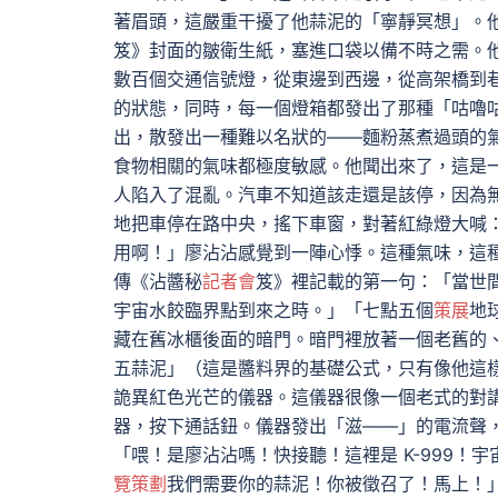
著眉頭，這嚴重干擾了他蒜泥的「寧靜冥想」。
笈》封面的皺衛生紙，塞進口袋以備不時之需。
數百個交通信號燈，從東邊到西邊，從高架橋到
的狀態，同時，每一個燈箱都發出了那種「咕嚕
出，散發出一種難以名狀的——麵粉蒸煮過頭的
食物相關的氣味都極度敏感。他聞出來了，這是
人陷入了混亂。汽車不知道該走還是該停，因為
地把車停在路中央，搖下車窗，對著紅綠燈大喊
用啊！」廖沾沾感覺到一陣心悸。這種氣味，這
傳《沾醬秘
記者會
笈》裡記載的第一句：「當世
宇宙水餃臨界點到來之時。」「七點五個
策展
地
藏在舊冰櫃後面的暗門。暗門裡放著一個老舊的
五蒜泥」（這是醬料界的基礎公式，只有像他這
詭異紅色光芒的儀器。這儀器很像一個老式的對
器，按下通話鈕。儀器發出「滋——」的電流聲
「喂！是廖沾沾嗎！快接聽！這裡是 K-999
覽策劃
我們需要你的蒜泥！你被徵召了！馬上！