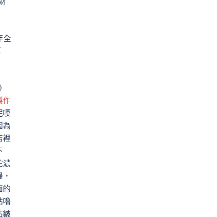
財
年全
第
》
製作
泥嘆
因為
店裡
下
坨濃
邊，
面的
咕嚕
沾皺