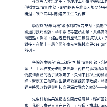
在立異人才培育中，重慶理工年夜學機械工程
傳遞立異”文明生態，經由過程多維育人場景與長
輪迴，讓立異基因融進先生生長內核。
學院以“納米時柵”等原創結果為支點，撬動
國通用技巧團體、華中數控等龍頭企業，共建高
育困難。例如，經由過程科產教三鏈融通形式，
對接。在第十一屆全國年夜先生機械立異desig
前列。
學院經由過程“第二講堂”打造“文明引領，創
領甲士士及校友分送朋友經歷，內在的事務涵蓋
們感到自己的襪子被吸走了，只剩下腳踝上的標
師、勞模工匠為研討生講解微黨課與思政課，將家
師生將思政教導與科技立異深度融會的縮影——仿
先生科創結果連續表態國度級展覽，獲新華
富！我的心意是實實在在的！」報道，構成bra