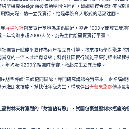
流線型機翼design衝破氣動穩固性困難，碳纖維復合資料完成輕
”飛翔天際。這一立異實行，恰是學院育人形式的活潑注腳。
立異
展場設計
創業實行基地為焦點關鍵，整合 1000㎡開放式雙創
，年均辦事超2000人次，為先生供給堅實實行平臺。
創社團實行賦能平臺作為兩年夜立異引擎。將來技巧學院聚焦將
博貫穿的一流人才培育系統；科創社團實行賦能平臺則經由過程
統，年均吸引200余組團隊參賽，激起先生立異潛能。
師+朋輩導師”三師協同團隊。專門研究講師夯實基本，企業講師
勢分送朋友技能、幫扶低年級先生，構成傑出
奇藝果影像
傳承氣
土豪對林天秤濃烈的「財富佔有慾」，試圖包裹並壓制水瓶座的