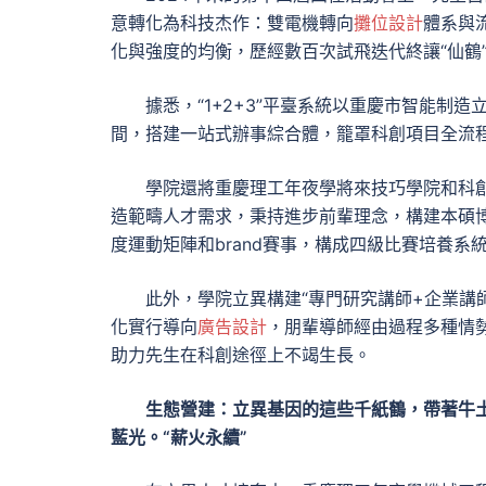
意轉化為科技杰作：雙電機轉向
攤位設計
體系與
化與強度的均衡，歷經數百次試飛迭代終讓“仙鶴
據悉，“1+2+3”平臺系統以重慶市智能制造
間，搭建一站式辦事綜合體，籠罩科創項目全流程
學院還將重慶理工年夜學將來技巧學院和科
造範疇人才需求，秉持進步前輩理念，構建本碩
度運動矩陣和brand賽事，構成四級比賽培養系
此外，學院立異構建“專門研究講師+企業講
化實行導向
廣告設計
，朋輩導師經由過程多種情
助力先生在科創途徑上不竭生長。
生態營建：立異基因的這些千紙鶴，帶著牛
藍光。“薪火永續”