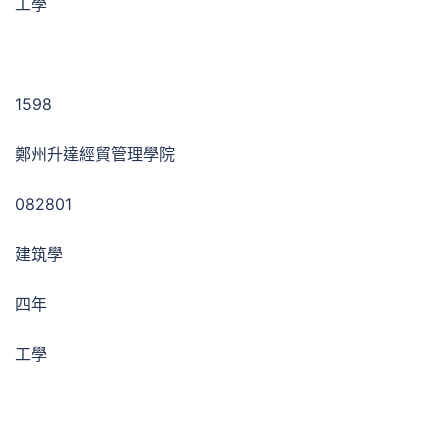
工學
1598
鄭州升達經貿管理學院
082801
建筑學
四年
工學