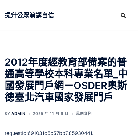
跳
至
提升公眾演講自信
主
要
內
容
2012年度經教育部備案的普
通高等學校本科專業名單_中
國發展門戶網－OSDER奧斯
德臺北汽車國家發展門戶
BY
ADMIN
2025 年 11 月 9 日
風雨無阻
requestId:691031d5c57bb7.85930441.