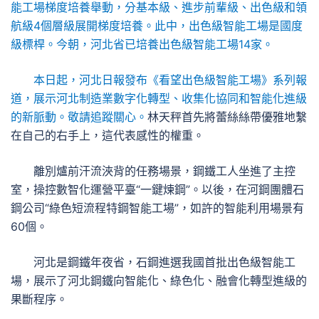
能工場梯度培養舉動，分基本級、進步前輩級、出色級和領
航級4個層級展開梯度培養。此中，出色級智能工場是國度
級標桿。今朝，河北省已培養出色級智能工場14家。
本日起，
河北日報
發布《看望出色級智能工場》系列報
道，展示河北制造業數字化轉型、收集化協同和智能化進級
的新脈動。敬請追蹤關心。
林天秤首先將蕾絲絲帶優雅地繫
在自己的右手上，這代表感性的權重。
離別爐前汗流浹背的任務場景，鋼鐵工人坐進了主控
室，操控數智化運營平臺“一鍵煉鋼”。以後，在河鋼團體石
鋼公司“綠色短流程特鋼智能工場”，如許的智能利用場景有
60個。
河北是鋼鐵年夜省，石鋼進選我國首批出色級智能工
場，展示了河北鋼鐵向智能化、綠色化、融會化轉型進級的
果斷程序。