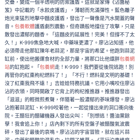
交疊，變成一個半透明的防禦護盾。這就是家傳《沾醬秘
笈》中記載的「水餃皮護盾」，薄韌而充滿彈性。藍色離子
炮光束猛烈地擊中麵皮護盾，發出了一聲像是汽水開蓋的聲
音。
包養軟體
護盾劇烈震動，但奇蹟般地擋住了攻擊，只是
散發出濃郁的麵香。「這麵皮的延展性！完美！但撐不了太
久！」K-999焦急地大喊，中藥味更濃了。廖沾沾知道，他
必須帶走他那缸陳年老蒜泥，那是宇宙的希望。他跑到蒜泥
缸前，使出他搬運食材的全部力量，將那口比他還胖
包養網
站
的缸抱起。「
包養網
走！K-999！我們要從後院逃跑！別
再管你的紅棗枸杞燃料了！」「不行！燃料是文明的基礎！
沒了紅棗我飛不遠！」吉娃娃特務抗議。它用小嘴咬住廖沾
沾的衣領，同時開啟了它背上的枸杞推進器。推進器發出
「滋滋」的輕微煎煮聲，伴隨著一股濃郁的蔘味爆發。廖沾
沾抱著蒜泥缸、K-999咬著他，一起從撞出來的洞口衝向後
院。王醋狂的醋罐機器人發出尖叫：「別想逃！醬油黨餘
孽！我會追上你！」店內剩下的所有空盤子被醋酸氣波震
碎，發出了最後的哀鳴。廖沾沾的宇宙冒險，就在這片蒜