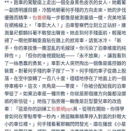
**。跑車的駕駛座上走出一個全身黑色皮衣的女人，她戴著
一副透明護目鏡，冷酷地朝著何手殘的方向走來。她的步伐
優雅而精準，
包養網
每一步都像是被測量過一樣，完美地落
在網格線上。「車影大人！」泊車警察們立刻立正站好，連
測量尺都顫抖著不敢發出聲音。她走到何手殘面前，輕蔑地
掃了一眼他那輛垂直貼在牆上的掀背車，語氣冰冷。「新
手，你的車技像一團混亂的毛線球。你污染了泊車維度的純
粹性。」「但你的後視鏡貼紙——『永不放棄』，讓我看到
了一絲愚蠢的勇氣。」車影大人突然掏出一個像是遙控器的
裝置，對著何手殘的車子按了一下。何手殘的車子從牆上脫
落，在空中旋轉了一百八十度，穩穩地停在了地面上的一個
停車格中。這次，夾角是——零度。「你被分配給我的泊車
學徒了。如果泊車是一種宗教，你就是那個連方向盤都沒摸
過的新信徒。」她指了指旁邊一輛像是巨型嬰兒車的改造
車：「這是你的訓練工
包養網ppt
具，從現在開始，你得學
會如何在零點零零一秒內，將這輛車精準停入對面的針眼大
小的車位裡。」何手殘看著那輛閃閃發光、還在播放《小星