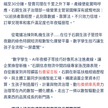
縮至30分鐘。發賣司理在千里之外下單，產線便能實時呼
應。石鋼生孩子治理部一級營業主管習國輝深有感慨地說：
“以前排產靠經歷，此刻靠數據、靠算法。不只效力倍增，
訂單兌現率和客戶滿足度也年夜幅晉陞。”
從電爐冶煉到軋機生孩子……在位于石鋼生孩子管控年
夜廳的綠色特鋼短流程數智化運營平臺，數字孿生技巧讓生
孩子全流程“一屏盡覽”。
“數字孿生、AI年夜模子等技巧好像死水注進產線，讓
企業煥發新機。”石鋼信息物流中間四級專家孫茂鋒表現，
自從搬家到井陘礦區
包養留言板
，石鋼在新區扶植經過歷程
中，與主體工藝同步扶植智能工場，構建涵蓋企業資本打
算、生孩子制造履行、計量與物流治理、動
包養網車馬費
力
治理等在內的數智一體化體系，走出了一條以數智驅動企業
高東西的品質成長的新門路。