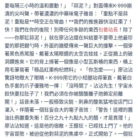
要每隔三小時的溫和震動！」「蒜泥？」對面傳來K-999崩
潰的尖叫聲，帶著濃濃的中藥味電子雜音：「重點不是蒜
泥！重點是**時空正在彎曲！**我們的推進器快沒紅棗了！
快！我們在你的後院！別帶任何多餘的東西
包養站長
！除了
——你那缸蒜泥！」就在廖沾沾還在糾結要不要帶上他最珍
愛的那把銀勺時，外面的牆壁傳來一聲巨大的撞擊。一個穿
著黑色燕尾服、戴著太陽眼鏡的太空吉娃娃，正從牆上的破
洞鑽進來。它的背上揹著一個像是小型瓦斯桶的東西，桶上
用毛筆寫著「極品紅棗枸杞燃料」。「你怎麼——」廖沾沾
驚訝地瞪大了眼睛。K-999用它的小短腿站得筆直，戴著白
色手套的爪子優雅地一揮：「沒時間了，沾沾先生！宇宙水
餃快要拉肚子了！我們必須在你被醋酸離子炮鎖定前離
開！」話音未落，一股極致尖銳、刺鼻的酸氣猛地從店門口
灌入，伴隨著一個狂妄自大的電子音效：「警告！這裡的醬
油比例嚴重失衡！百分之九十九點九九的醋，才是真理！」
廖沾沾知道，這是他的宿敵，王醋狂，已經找上門了。他的
宇宙冒險，被迫從他對蒜泥的焦慮中，正式開始了。一個狂