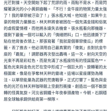
光芒對撞。天空開始下起了荒謬的雨。雨點不是水，而是閃
耀著淚光的小小黃銅齒輪。「不行！金牛座的物質力量太強
了！我的單戀被汙染了！」張水瓶大喊。他知道，如果牛土
豪的物質力量勝出，林天秤將會被困在一個充滿金錢和俗氣
的虛假愛情裡，而他將永遠失去機會。張水瓶看向那機器，
還剩下最後一個可以輸入的「情緒燃料」口。他迅速撕下了
貼在他背後衣領上，那張寫著「我就是個單戀傻瓜」的標
籤，丟了進去。他必須用自己最真實的「傻氣」去對抗金牛
座的「霸氣」！調節器再次發出轟鳴，這一次，射向天空的
光束不再是彩虹色，而是充滿了水瓶座特有的怪誕藍色**。
藍色光束與金色光芒在空中形成了一個巨大的、旋轉著的太
極圖案，像是在爭奪林天秤的靈魂。這場以星座運勢為賭
注、以單戀能量為武器的荒唐戰爭，正式打響了。藍色與金
色的光芒在林天秤咖啡館上空劇烈衝撞，創造出一個不斷旋
轉的怪異氣旋。河北省鋼鐵十年夜拳頭產物。今朝，石鋼穩
居全球軸承鋼供給商第一梯隊。