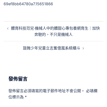
69ef8bb64780a7.15651866
文
體育科技范兒·機械人中的體甜心專包養網育生｜加快
章
奔馳的，不只是機械人
導
覽
鼓舞少年兒童立志奮億嵐系統櫃斗
發佈留言
發佈留言必須填寫的電子郵件地址不會公開。
必填欄
位標示為
*