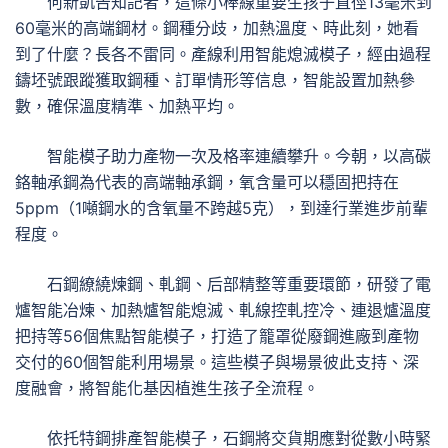
何新凱告知記者，這條小棒線重要生孩子直徑13毫米到
60毫米的高端鋼材。鋼種分歧，加熱溫度、時此刻，她看
到了什麼？長各不雷同。產線利用智能熄滅模子，經由過程
鑄坯號跟蹤獲取鋼種、訂單情形等信息，智能設置加熱參
數，確保溫度精準、加熱平均。
智能模子助力產物一次及格率連續攀升。今朝，以高碳
鉻軸承鋼為代表的高端軸承鋼，氧含量可以穩固把持在
5ppm（1噸鋼水的含氧量不跨越5克），到達行業進步前輩
程度。
石鋼繚繞煉鋼、軋鋼、后部精整等重要環節，研發了電
爐智能冶煉、加熱爐智能熄滅、軋線控軋控冷、連退爐溫度
把持等56個焦點智能模子，打造了籠罩從廢鋼進廠到產物
交付的60個智能利用場景。這些模子與場景彼此支持、深
度融會，將智能化基因植進生孩子全流程。
依托特鋼排產智能模子，石鋼將交貨期應對從數小時緊