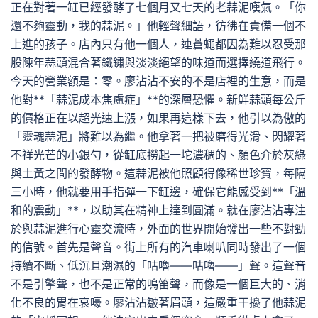
正在對著一缸已經發酵了七個月又七天的老蒜泥嘆氣。「你
還不夠靈動，我的蒜泥。」他輕聲細語，彷彿在責備一個不
上進的孩子。店內只有他一個人，連蒼蠅都因為難以忍受那
股陳年蒜頭混合著鐵鏽與淡淡絕望的味道而選擇繞道飛行。
今天的營業額是：零。廖沾沾不安的不是店裡的生意，而是
他對**「蒜泥成本焦慮症」**的深層恐懼。新鮮蒜頭每公斤
的價格正在以超光速上漲，如果再這樣下去，他引以為傲的
「靈魂蒜泥」將難以為繼。他拿著一把被磨得光滑、閃耀著
不祥光芒的小銀勺，從缸底撈起一坨濃稠的、顏色介於灰綠
與土黃之間的發酵物。這蒜泥被他照顧得像稀世珍寶，每隔
三小時，他就要用手指彈一下缸邊，確保它能感受到**「溫
和的震動」**，以助其在精神上達到圓滿。就在廖沾沾專注
於與蒜泥進行心靈交流時，外面的世界開始發出一些不對勁
的信號。首先是聲音。街上所有的汽車喇叭同時發出了一個
持續不斷、低沉且潮濕的「咕嚕——咕嚕——」聲。這聲音
不是引擎聲，也不是正常的鳴笛聲，而像是一個巨大的、消
化不良的胃在哀嚎。廖沾沾皺著眉頭，這嚴重干擾了他蒜泥