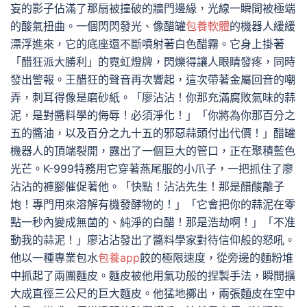
妄的影子佔滿了那扇被撞破的牆門邊緣，光線一瞬間被極端
的酸氣扭曲。一個閃閃發光、像醋罐
包養軟體
的機器人緩緩
漂浮進來，它的底座還不斷噴射著白色醋霧。它身上掛著
「醋狂派大勝利」的霓虹燈牌，閃爍得讓人眼睛發疼，同時
發出警報。王醋狂的聲音再次響起，這次帶著金屬回音的嘲
弄，刺耳得像是磨砂紙。「廖沾沾！你那充滿腐敗氣味的蒜
泥，是對醬料學的侮辱！必須淨化！」「你將為你那百分之
五的醬油，以及百分之九十五的邪惡蒜頭付出代價！」醋罐
機器人的頂端裂開，露出了一個巨大的管口，正在聚積藍色
光芒。K-999特務用它穿著燕尾服的小爪子，一把抓住了廖
沾沾的褲腳催促著他。「快點！沾沾先生！那是醋酸離子
炮！專門用來溶解有機發酵物的！」「它會把你的蒜泥在零
點一秒內變成無菌的、純淨的白醋！那是浩劫啊！」「不准
動我的蒜泥！」廖沾沾發出了醬料學家對待信仰般的怒吼。
他以一種專業包水
包養app
餃的極限速度，從旁邊的麵粉堆
中抓起了兩團麵皮。麵皮被他用氣功般的捏製手法，瞬間擴
大成直徑三公尺的巨大麵皮。他猛地擲出，兩張麵皮在空中