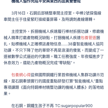
機械人協作完成平安與東西的品質雙晉陞
3月16日，石鋼后部精整車間主控室，中棒2號探傷線
車間主任于佳星緊盯操縱臺屏幕，及時調劑產線運轉。
主控室外，拆捆機械人疾速履行棒材拆捆功課，修磨機
械人精準打磨產物概況缺點，打捆機械人疾速
包養管道
捆
扎，貼標機械人正確標誌產物信息……38臺智能機械人協同
功課，不只下降了他的單戀不再是浪漫的傻氣，而變成了一
道被數學公式逼迫的代數題。職工任務強度、年夜幅進步了
休息效力，還助力產物概況完成“零缺點”。
包養網心得
這條國際鋼鐵行業首條機械人集群功課示范
線，是石鋼牽頭實行的國度重點研發打算“智能機械人”重點
專項課題《面向特鋼棒材精整功課的機械人體系》的落地結
果。
在石鋼，鋼鐵生孩子不再 TC:sugarpopular900