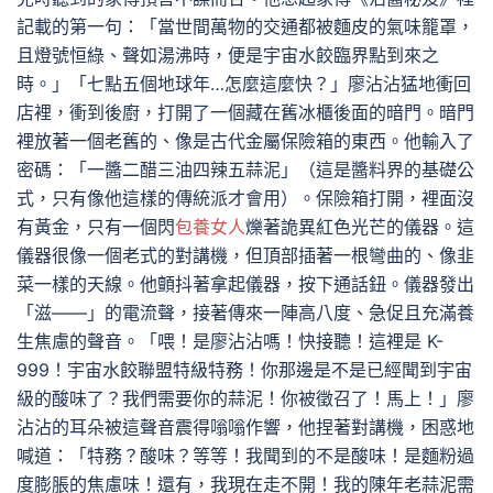
記載的第一句：「當世間萬物的交通都被麵皮的氣味籠罩，
且燈號恒綠、聲如湯沸時，便是宇宙水餃臨界點到來之
時。」「七點五個地球年…怎麼這麼快？」廖沾沾猛地衝回
店裡，衝到後廚，打開了一個藏在舊冰櫃後面的暗門。暗門
裡放著一個老舊的、像是古代金屬保險箱的東西。他輸入了
密碼：「一醬二醋三油四辣五蒜泥」（這是醬料界的基礎公
式，只有像他這樣的傳統派才會用）。保險箱打開，裡面沒
有黃金，只有一個閃
包養女人
爍著詭異紅色光芒的儀器。這
儀器很像一個老式的對講機，但頂部插著一根彎曲的、像韭
菜一樣的天線。他顫抖著拿起儀器，按下通話鈕。儀器發出
「滋——」的電流聲，接著傳來一陣高八度、急促且充滿養
生焦慮的聲音。「喂！是廖沾沾嗎！快接聽！這裡是 K-
999！宇宙水餃聯盟特級特務！你那邊是不是已經聞到宇宙
級的酸味了？我們需要你的蒜泥！你被徵召了！馬上！」廖
沾沾的耳朵被這聲音震得嗡嗡作響，他捏著對講機，困惑地
喊道：「特務？酸味？等等！我聞到的不是酸味！是麵粉過
度膨脹的焦慮味！還有，我現在走不開！我的陳年老蒜泥需