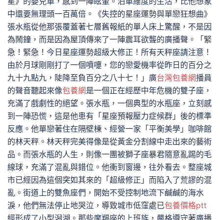
星》的嬰兒車，感到一陣眩暈。泊車維度的生活，比他想象
中還要無理頭一百萬倍。《失控的星座運勢與單戀狂想曲》
張水瓶從他那張覆蓋著七層舊報紙的單人床上驚醒，不是因
為鬧鐘，而是因為屋頂傳來了一陣震耳欲聾的廣播聲。「緊
急！緊急！今日星座運勢超級大修正！所有天秤座請注意！
由於月球剛剛打了一個噴嚏，您的戀愛機率從昨日的百分之
九十九點九，陡降至負百分之八十七！」廣
台灣包養網
播員
的聲音聽起來像
包養網
是一個正在經歷中年危機的雙子座，
充滿了戲劇性的絕望。張水瓶，一個典型的水瓶座，立刻感
到一陣恐慌，這是他患有「星座預報壓力症候群」後的標準
反應。他單戀著住在隔壁棟、經營一家「平衡美學」咖啡館
的林天秤。林天秤完美得像是從黃金分割線中走出來的藝術
品。而張水瓶的人生，則像一團被獅子座暴君隨意亂踢的毛
線球，充滿了混亂與錯位。他衝到窗邊，往外看去。整座城
市已經因為這個突如其來的「超級修正」而陷入了荒謬的混
亂。街道上的雙魚座們，開始不受控制地流下鹹鹹的海水
淚，他們無法停止地哭泣，導致城市低窪處已
包養價格ptt
經形成了小型潟湖。那些摩羯座的上班族，嚴格遵守著廣播