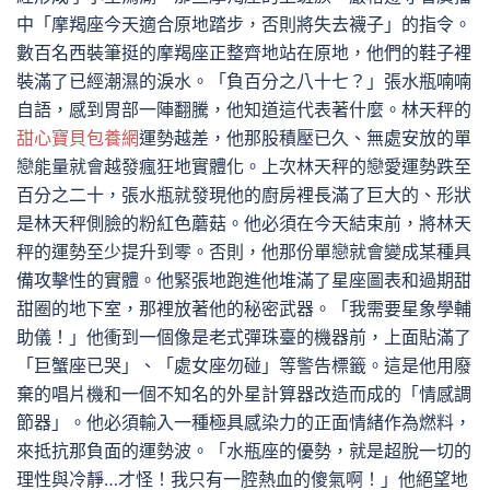
中「摩羯座今天適合原地踏步，否則將失去襪子」的指令。
數百名西裝筆挺的摩羯座正整齊地站在原地，他們的鞋子裡
裝滿了已經潮濕的淚水。「負百分之八十七？」張水瓶喃喃
自語，感到胃部一陣翻騰，他知道這代表著什麼。林天秤的
甜心寶貝包養網
運勢越差，他那股積壓已久、無處安放的單
戀能量就會越發瘋狂地實體化。上次林天秤的戀愛運勢跌至
百分之二十，張水瓶就發現他的廚房裡長滿了巨大的、形狀
是林天秤側臉的粉紅色蘑菇。他必須在今天結束前，將林天
秤的運勢至少提升到零。否則，他那份單戀就會變成某種具
備攻擊性的實體。他緊張地跑進他堆滿了星座圖表和過期甜
甜圈的地下室，那裡放著他的秘密武器。「我需要星象學輔
助儀！」他衝到一個像是老式彈珠臺的機器前，上面貼滿了
「巨蟹座已哭」、「處女座勿碰」等警告標籤。這是他用廢
棄的唱片機和一個不知名的外星計算器改造而成的「情感調
節器」。他必須輸入一種極具感染力的正面情緒作為燃料，
來抵抗那負面的運勢波。「水瓶座的優勢，就是超脫一切的
理性與冷靜…才怪！我只有一腔熱血的傻氣啊！」他絕望地