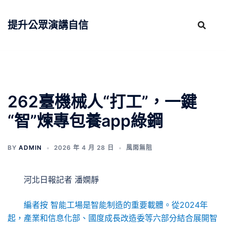
跳
至
提升公眾演講自信
主
要
內
容
262臺機械人“打工”，一鍵
“智”煉專包養app綠鋼
BY
ADMIN
2026 年 4 月 28 日
風雨無阻
河北日報記者 潘嫻靜
編者按 智能工場是智能制造的重要載體。從2024年
起，產業和信息化部、國度成長改造委等六部分結合展開智