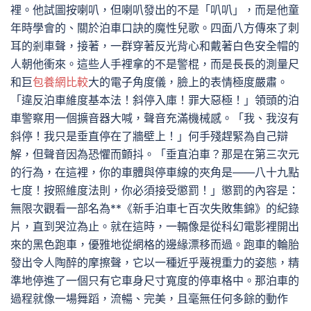
裡。他試圖按喇叭，但喇叭發出的不是「叭叭」，而是他童
年時學會的、關於泊車口訣的魔性兒歌。四面八方傳來了刺
耳的剎車聲，接著，一群穿著反光背心和戴著白色安全帽的
人朝他衝來。這些人手裡拿的不是警棍，而是長長的測量尺
和巨
包養網比較
大的電子角度儀，臉上的表情極度嚴肅。
「違反泊車維度基本法！斜停入庫！罪大惡極！」領頭的泊
車警察用一個擴音器大喊，聲音充滿機械感。「我、我沒有
斜停！我只是垂直停在了牆壁上！」何手殘趕緊為自己辯
解，但聲音因為恐懼而顫抖。「垂直泊車？那是在第三次元
的行為，在這裡，你的車體與停車線的夾角是——八十九點
七度！按照維度法則，你必須接受懲罰！」懲罰的內容是：
無限次觀看一部名為**《新手泊車七百次失敗集錦》的紀錄
片，直到哭泣為止。就在這時，一輛像是從科幻電影裡開出
來的黑色跑車，優雅地從網格的邊緣漂移而過。跑車的輪胎
發出令人陶醉的摩擦聲，它以一種近乎蔑視重力的姿態，精
準地停進了一個只有它車身尺寸寬度的停車格中。那泊車的
過程就像一場舞蹈，流暢、完美，且毫無任何多餘的動作