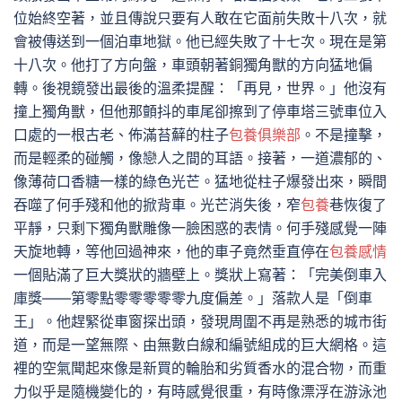
位始終空著，並且傳說只要有人敢在它面前失敗十八次，就
會被傳送到一個泊車地獄。他已經失敗了十七次。現在是第
十八次。他打了方向盤，車頭朝著銅獨角獸的方向猛地偏
轉。後視鏡發出最後的溫柔提醒：「再見，世界。」他沒有
撞上獨角獸，但他那顫抖的車尾卻擦到了停車塔三號車位入
口處的一根古老、佈滿苔蘚的柱子
包養俱樂部
。不是撞擊，
而是輕柔的碰觸，像戀人之間的耳語。接著，一道濃郁的、
像薄荷口香糖一樣的綠色光芒。猛地從柱子爆發出來，瞬間
吞噬了何手殘和他的掀背車。光芒消失後，窄
包養
巷恢復了
平靜，只剩下獨角獸雕像一臉困惑的表情。何手殘感覺一陣
天旋地轉，等他回過神來，他的車子竟然垂直停在
包養感情
一個貼滿了巨大獎狀的牆壁上。獎狀上寫著：「完美倒車入
庫獎——第零點零零零零零九度偏差。」落款人是「倒車
王」。他趕緊從車窗探出頭，發現周圍不再是熟悉的城市街
道，而是一望無際、由無數白線和編號組成的巨大網格。這
裡的空氣聞起來像是新買的輪胎和劣質香水的混合物，而重
力似乎是隨機變化的，有時感覺很重，有時像漂浮在游泳池