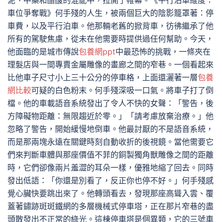
泥、中藥和醋酸的混亂中，拉開了帷幕。《平行泊車維度：
車位爭奪戰》何手殘的人生，被兩個巨大的陰影籠罩著：停
車費，以及平行泊車。他那輛老舊的掀背車，彷彿繼承了他
所有的駕駛焦慮，從未在他需要時提供過任何幫助。今天，
他面臨的是城市傳說
包養網ppt
中最恐怖的挑戰，一條夾在
理髮店與一間專賣金屬雕像的畫廊之間的窄巷。一個看起來
比他車子尺寸小上三十公分的停車格，上面還灑著一層
包養
網比較
可疑的白色粉末。何手殘深吸一口氣。將車子打了倒
檔。他的車載語音系統發出了令人不快的女聲：「警告，後
方障礙物距離：無限趨近於零。」「請考慮放棄治療。」他
忽略了警告，開始緩慢地倒車。他最討厭的不是語音系統，
而是那兩塊永遠在關鍵時刻自動收折的後視鏡。當他需要它
們來判斷車體與那座價值不菲的銅製獨角獸雕像之間的距離
時，它們卻像兩片羞澀的耳朵一樣，優雅地縮了回去。同時
發出低語：「你還是別看了，反正你也停不好。」何手殘感
覺心臟快要跳出來了。他轉頭看去，發現那座高聳入雲、覆
蓋著鏽跡斑斑鐵網的多層機械式停車塔，正在那片窄巷的盡
頭散發出不正常的綠光。這棟停車塔是個異類，它的三號車