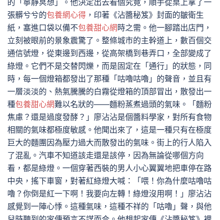
的「寧靜冥想」。他決定出去看個究竟，順手從桌上拿了一
張髒兮兮的
包養網心得
，印著《沾醬秘笈》封面的皺衛生
紙，塞進口袋以備不
包養甜心網
時之需。他一腳踏出店門，
立刻被眼前的景象震驚了。整條城市的主幹道上，數百個交
通信號燈，從東邊到西邊，從高架橋到巷弄口，全部變成了
綠燈。它們不是交替閃爍，而是固定在「通行」的狀態，同
時，每一個燈箱都發出了那種「咕嚕咕嚕」的聲音，並且有
一層淡淡的、熱氣騰騰的白霧從燈箱的頂部冒出，散發出一
種
包養甜心網
難以名狀的——麵粉蒸煮過頭的氣味。「麵粉
焦慮？還是過度發酵？」廖沾沾是個醬料學家，對所有食物
相關的氣味都極度敏感。他聞出來了，這是一種只有在極度
巨大的麵團因為壓力過大而散發出的氣味。街上的行人陷入
了混亂。汽車不知道該走還是該停，因為無論從哪個方向
看，都是綠燈。一個穿著西裝的男人小心翼翼地把車停在路
中央，搖下車窗，對著紅綠燈大喊：「喂！你為什麼咕嚕咕
嚕？你倒是紅一下啊！我要向左轉！綠燈沒用啊！」廖沾沾
感覺到一陣心悸。這種氣味，這種不祥的「咕嚕」聲，與他
兒時聽到的家傳預言不謀而合。他想起家傳《沾醬秘笈》裡