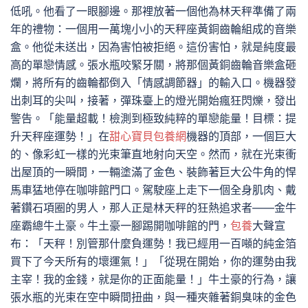
低吼。他看了一眼腳邊。那裡放著一個他為林天秤準備了兩
年的禮物：一個用一萬塊小小的天秤座黃銅齒輪組成的音樂
盒。他從未送出，因為害怕被拒絕。這份害怕，就是純度最
高的單戀情感。張水瓶咬緊牙關，將那個黃銅齒輪音樂盒砸
爛，將所有的齒輪都倒入「情感調節器」的輸入口。機器發
出刺耳的尖叫，接著，彈珠臺上的燈光開始瘋狂閃爍，發出
警告。「能量超載！檢測到極致純粹的單戀能量！目標：提
升天秤座運勢！」在
甜心寶貝包養網
機器的頂部，一個巨大
的、像彩虹一樣的光束筆直地射向天空。然而，就在光束衝
出屋頂的一瞬間，一輛塗滿了金色、裝飾著巨大公牛角的悍
馬車猛地停在咖啡館門口。駕駛座上走下一個全身肌肉、戴
著鑽石項圈的男人，那人正是林天秤的狂熱追求者——金牛
座霸總牛土豪。牛土豪一腳踢開咖啡館的門，
包養
大聲宣
布：「天秤！別管那什麼負運勢！我已經用一百噸的純金箔
買下了今天所有的壞運氣！」「從現在開始，你的運勢由我
主宰！我的金錢，就是你的正面能量！」牛土豪的行為，讓
張水瓶的光束在空中瞬間扭曲，與一種夾雜著銅臭味的金色