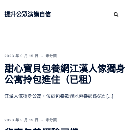
跳
至
提升公眾演講自信
主
要
內
容
2023 年 9 月 15 日
未分類
甜心寶貝包養網江漢人傢獨身
公寓拎包進住（已租）
江漢人傢獨身公寓，位於包養軟體地包養網鐵6號 […]
2023 年 9 月 15 日
未分類