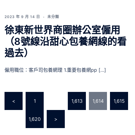
2023 年 9 月 14 日
未分類
徐東新世界商圈辦公室僱用
（8號線沿甜心包養網線的看
過去）
僱用職位：客戶司包養網理 1.重要包養網pp […]
文
<
1
...
1,613
1,614
1,615
章
分
...
1,620
>
頁