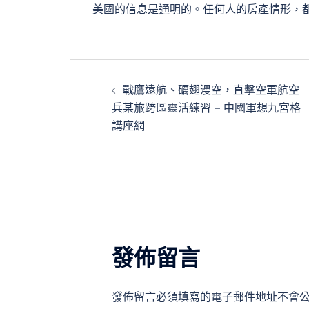
美國的信息是通明的。任何人的房產情形，
文
戰鷹遠航、礪翅漫空，直擊空軍航空
章
兵某旅跨區靈活練習 – 中國軍想九宮格
講座網
導
覽
發佈留言
發佈留言必須填寫的電子郵件地址不會