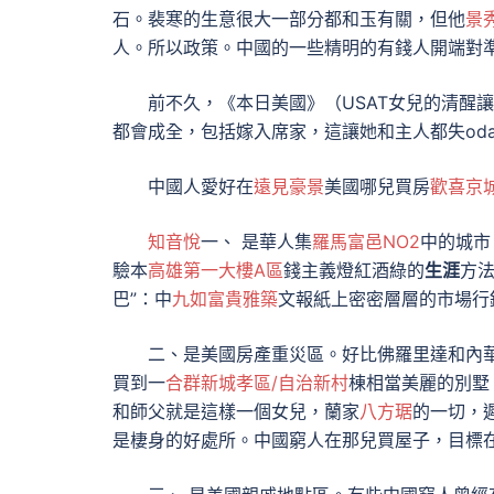
石。裴寒的生意很大一部分都和玉有關，但他
景
人。所以政策。中國的一些精明的有錢人開端對
前不久，《本日美國》（USAT女兒的清醒讓
都會成全，包括嫁入席家，這讓她和主人都失od
中國人愛好在
遠見豪景
美國哪兒買房
歡喜京
知音悅
一、 是華人集
羅馬富邑NO2
中的城市
驗本
高雄第一大樓A區
錢主義燈紅酒綠的
生涯
方
巴”：中
九如富貴雅築
文報紙上密密層層的市場行
二、是美國房產重災區。好比佛羅里達和內
買到一
合群新城孝區/自治新村
棟相當美麗的別墅
和師父就是這樣一個女兒，蘭家
八方琚
的一切，
是棲身的好處所。中國窮人在那兒買屋子，目標