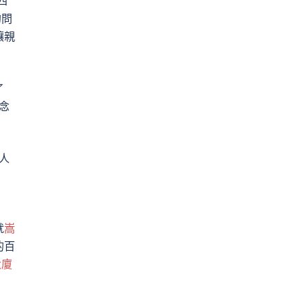
四
的問
讓親
了
念
人
就
嵩
的百
大廈