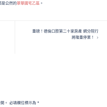
都是公然的
翠華國宅乙區
。
重磅！德倫口腔第二十家房產 網分院行
將隆重停業！
公開。
必填欄位標示為
*