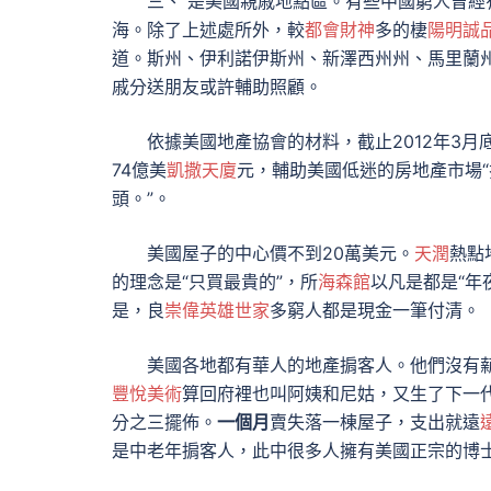
三、 是美國親戚地點區。有些中國窮人曾經有
海。除了上述處所外，較
都會財神
多的棲
陽明誠
道。斯州、伊利諾伊斯州、新澤西州州、馬里蘭
戚分送朋友或許輔助照顧。
依據美國地產協會的材料，截止2012年3月底
74億美
凱撒天廈
元，輔助美國低迷的房地產市場
頭。”。
美國屋子的中心價不到20萬美元。
天潤
熱點
的理念是“只買最貴的”，所
海森館
以凡是都是“年
是，良
崇偉英雄世家
多窮人都是現金一筆付清。
美國各地都有華人的地產掮客人。他們沒有薪
豐悅美術
算回府裡也叫阿姨和尼姑，又生了下一
分之三擺佈。
一個月
賣失落一棟屋子，支出就遠
是中老年掮客人，此中很多人擁有美國正宗的博