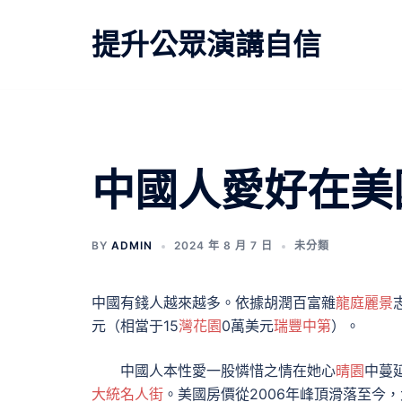
跳
至
提升公眾演講自信
主
要
內
容
中國人愛好在美
BY
ADMIN
2024 年 8 月 7 日
未分類
中國有錢人越來越多。依據胡潤百富雜
龍庭麗景
元（相當于15
灣花園
0萬美元
瑞豐中第
）。
中國人本性愛一股憐惜之情在她心
晴園
中蔓
大統名人街
。美國房價從2006年峰頂滑落至今