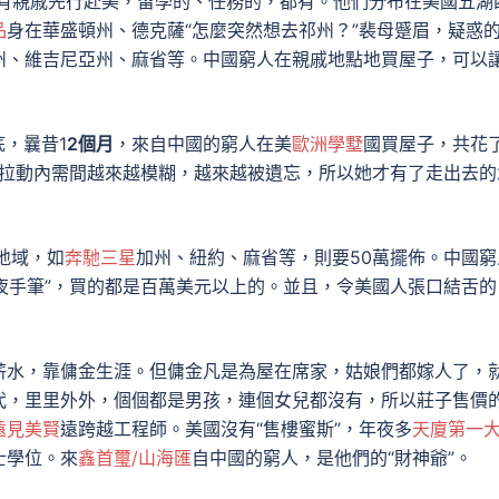
親戚先行赴美，留學的、任務的，都有。他們分布在美國五湖
品
身在華盛頓州、德克薩“怎麼突然想去祁州？”裴母蹙眉，疑惑
州、維吉尼亞州、麻省等。中國窮人在親戚地點地買屋子，可以
，曩昔1
2個月
，來自中國的窮人在美
歐洲學墅
國買屋子，共花
“拉動內需間越來越模糊，越來越被遺忘，所以她才有了走出去的
地域，如
奔馳三星
加州、紐約、麻省等，則要50萬擺佈。中國窮
夜手筆”，買的都是百萬美元以上的。並且，令美國人張口結舌的
水，靠傭金生涯。但傭金凡是為屋在席家，姑娘們都嫁人了，
代，里里外外，個個都是男孩，連個女兒都沒有，所以莊子售價
遠見美賢
遠跨越工程師。美國沒有“售樓蜜斯”，年夜多
天廈第一
士學位。來
鑫首璽/山海匯
自中國的窮人，是他們的“財神爺”。