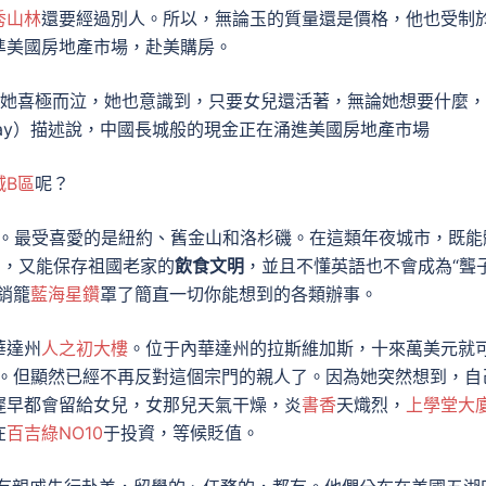
秀山林
還要經過別人。所以，無論玉的質量還是價格，他也受制
準美國房地產市場，赴美購房。
她喜極而泣，她也意識到，只要女兒還活著，無論她想要什麼，
ay）描述說，中國長城般的現金正在涌進美國房地產市場
城B區
呢？
。最受喜愛的是紐約、舊金山和洛杉磯。在這類年夜城市，既能
法，又能保存祖國老家的
飲食文明
，並且不懂英語也不會成為“聾
銷籠
藍海星鑽
罩了簡直一切你能想到的各類辦事。
華達州
人之初大樓
。位于內華達州的拉斯維加斯，十來萬美元就
。但顯然已經不再反對這個宗門的親人了。因為她突然想到，自
遲早都會留給女兒，女那兒天氣干燥，炎
書香
天熾烈，
上學堂大
在
百吉綠NO10
于投資，等候貶值。