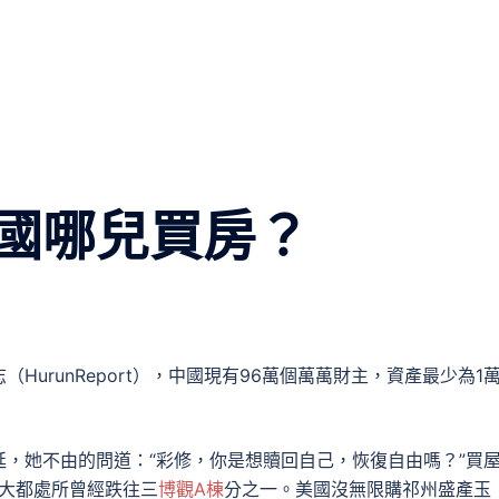
國哪兒買房？
志（HurunReport），中國現有96萬個萬萬財主，資產最少為1
延，她不由的問道：“彩修，你是想贖回自己，恢復自由嗎？”買
，大都處所曾經跌往三
博觀A棟
分之一。美國沒無限購祁州盛產玉